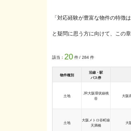
「対応経験が豊富な物件の特徴は
と疑問に思う方に向けて、この章
20
該当：
件
284
件
沿線・駅
物件種別
バス停
JR大阪環状線
桃
土地
大阪
谷
大阪メトロ谷町線
土地
大
天満橋