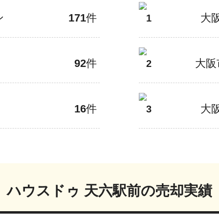
ン
171
件
大
1
92
件
大阪
2
16
件
大
3
ハウスドゥ 天六駅前
の売却実績