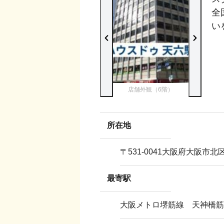
全
い
店舗外観（6階）
所在地
〒
531-0041
大阪府大阪市北区天
最寄駅
大阪メトロ堺筋線 天神橋筋