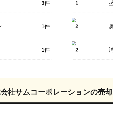
3
件
1
ン
1
件
2
1
件
2
式会社サムコーポレーション
の売却