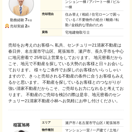
ンション一棟 / アパート一棟 / ビル
一棟
売却理由
住み替え / 相続 / 住宅ローンで困っ
7
ている / 不要物件の処分 / 離婚 / 転
勤務経験
年目
勤 / 金銭的な理由のため
2
売却実績
件
資格
宅地建物取引士
売却をお考えのお客様へ 私共、センチュリー21清家不動産は
春日井、名古屋市守山区、尾張旭市、瀬戸市、長久手市を中心
に地元密着で 25年以上営業をしております。 地元密着だから
こそ、地元で不動産を探している大勢のお客様と日々お会いし
ております。 様々なご条件でお探しのお客様がいらっしゃい
ますので、きっと売却される不動産の条件に合うお客様もみえ
るかと思います。 不動産を探しているお客様とのつながりが
強い清家不動産だからこそ、ご売却もお力になれると考えてお
ります。 不動産のご売却を検討の際は是非、地元密着のセン
チュリー21清家不動産小林へお気軽にお申し付けください。
エリア
瀬戸市 / 名古屋市守山区 / 尾張旭市
稲冨旭将
物件種別
マンション一室 / 一戸建て / 土地 /