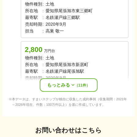
物件種別
:
土地
所在地
:
愛知県尾張旭市東三郷町
最寄駅
:
名鉄瀬戸線
三郷駅
売却時期
:
2020年9月
担当
:
高巣
敬一
2,800
万円台
物件種別
:
土地
所在地
:
愛知県尾張旭市新居町
最寄駅
:
名鉄瀬戸線
尾張旭駅
売却時期
:
2020年9月
もっとみる
担当
:
高巣
敬一
（
11
件）
本データは、すまいステップが独自に収集した成約事例（収集期間：2021年
～2026年現在、件数：100万件以上）を基に作成しています。
お問い合わせはこちら