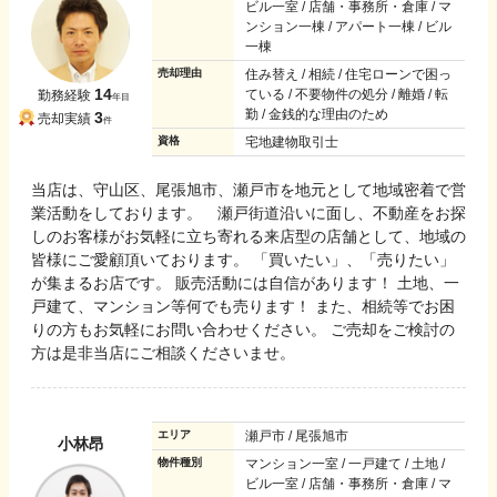
ビル一室 / 店舗・事務所・倉庫 / マ
ンション一棟 / アパート一棟 / ビル
一棟
売却理由
住み替え / 相続 / 住宅ローンで困っ
14
ている / 不要物件の処分 / 離婚 / 転
勤務経験
年目
勤 / 金銭的な理由のため
3
売却実績
件
資格
宅地建物取引士
当店は、守山区、尾張旭市、瀬戸市を地元として地域密着で営
業活動をしております。 瀬戸街道沿いに面し、不動産をお探
しのお客様がお気軽に立ち寄れる来店型の店舗として、地域の
皆様にご愛顧頂いております。 「買いたい」、「売りたい」
が集まるお店です。 販売活動には自信があります！ 土地、一
戸建て、マンション等何でも売ります！ また、相続等でお困
りの方もお気軽にお問い合わせください。 ご売却をご検討の
方は是非当店にご相談くださいませ。
エリア
瀬戸市 / 尾張旭市
小林昂
物件種別
マンション一室 / 一戸建て / 土地 /
ビル一室 / 店舗・事務所・倉庫 / マ