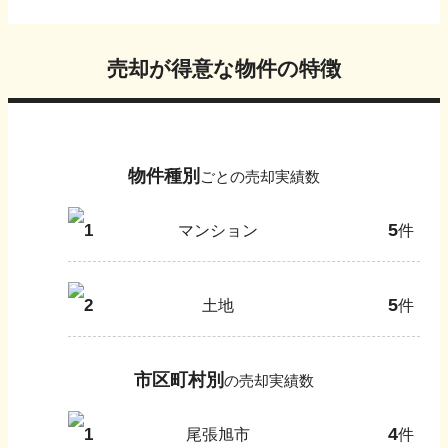
売却が得意な物件の特徴
物件種別
ごとの売却実績数
5
1
マンション
件
5
2
土地
件
市区町村別
の売却実績数
4
1
尾張旭市
件