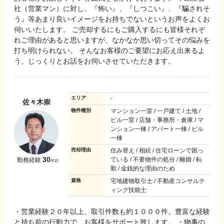
社（営業マン）に対し、『怖い』、『しつこい』、『騙されそ
う』等あまり良いイメージをお持ちでないというお声をよくお
伺いいたします。 ご売却するにもご購入するにも皆様それぞ
れご理由があると思いますが、なかなか思い切ってその悩みを
打ち明けられない。 そんなお客様のご要望にお応え出来るよ
う、じっくりとお話をお伺いさせていただきます。
エリア
-
佐々木崇
物件種別
マンション一室 / 一戸建て / 土地 /
ビル一室 / 店舗・事務所・倉庫 / マ
ンション一棟 / アパート一棟 / ビル
一棟
売却理由
住み替え / 相続 / 住宅ローンで困っ
30
ている / 不要物件の処分 / 離婚 / 転
勤務経験
年目
勤 / 金銭的な理由のため
資格
宅地建物取引士 / 不動産コンサルテ
ィング技能士
・営業経験２０年以上、取引件数も約１０００件。豊富な経験
と持ち前の行動力で、お客様をサポート致します。 ・物事の