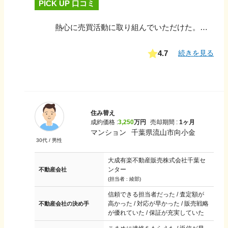
PICK UP 口コミ
熱心に売買活動に取り組んでいただけた。また、必要以上の電話連絡もなく、ストレスなく対応していただいた。他の不動産会社からは必要以上に電話があり、少し嫌気がさしていたが、担当者の佐々木さんは必要最低限の連絡で迅速かつ、簡潔に対応していただけた。
4.7
続きを見る
住み替え
成約価格 :
3,250
万円
売却期間 :
1ヶ月
マンション
千葉県流山市向小金
30
代 /
男性
大成有楽不動産販売株式会社千葉セ
ンター
不動産会社
(担当者 :
綾部
)
信頼できる担当者だった / 査定額が
高かった / 対応が早かった / 販売戦略
不動産会社の決め手
が優れていた / 保証が充実していた