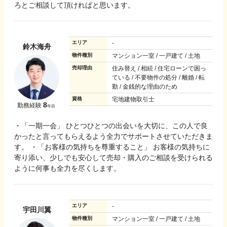
ろとご相談して頂ければと思います。
エリア
-
鈴木海舟
物件種別
マンション一室 / 一戸建て / 土地
売却理由
住み替え / 相続 / 住宅ローンで困っ
ている / 不要物件の処分 / 離婚 / 転
勤 / 金銭的な理由のため
資格
宅地建物取引士
8
勤務経験
年目
・「一期一会」 ひとつひとつの出会いを大切に、この人で良
かったと言ってもらえるよう全力でサポートさせていただきま
す。 ・「お客様の気持ちを尊重すること」 お客様の気持ちに
寄り添い、少しでも安心して売却・購入のご相談を受けられる
ように何事も全力を尽くします。
エリア
-
宇田川翼
物件種別
マンション一室 / 一戸建て / 土地