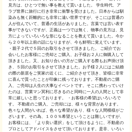
見方は、ひとつで無い事を教えて貰いました。 学生時代、ア
ラブ世界に旅行に行き非常に衝撃を受けました。日本からは馴
染みも無く距離的にも非常に遠い世界ですが、そこには普通の
人が住んでいて、普通の生活がありました。言葉では言い表す
事ができないですが、正義は一つでは無く、物事の見方は、見
方によっていろいろな形になることを教えて貰いました。今か
ら２０年以上前の話になりますが、今も鮮明に覚えています。
・親子２代で５回のお取引をさせて頂きました。 ご紹介でお
会いしたお客様にご売却とご購入、お子様お２人に御購入して
頂きました。又、お知り合いの方がご購入する際もお声掛け頂
き、５回のお取引をさせて頂きました。お子様２人にはご結婚
の際の新居をご実家の近くに、ご紹介させて頂き、皆様に非常
に喜んで貰ったことが印象に残っております。不動産のご購
入、ご売却は人生の大事なイベントです。そこに携わっていけ
たのは、営業マン冥利に尽きるのと同時に一人の人間として非
常に嬉しいと思っております。 ・お客様の希望はいろいろで
す。 不動産のご購入、ご売却には、様々な背景があります。
色々な人間がいれば、色々な希望があり、様々な人間模様がご
ざいます。その為、１００％希望ということは難しいですが、
お客様には、「より良い選択」をして頂けるように、不動産の
プロとしてアドバイスをさせて頂いております。是非、いろい