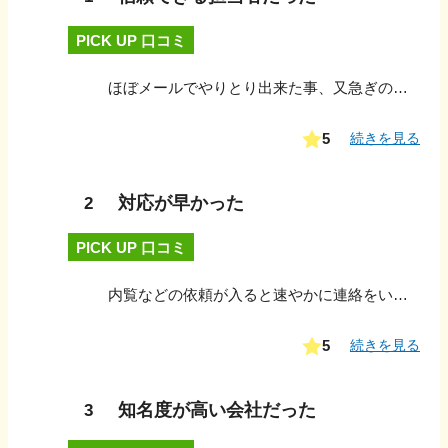
PICK UP 口コミ
ほぼメールでやりとり出来た事、又急ぎの内容の時だけ『メール送りましたので確認お願いします』とお電話頂けた事、メールの内容も文章が簡潔で分かりやすかった事が良かったです。
5
続きを見る
対応が早かった
2
PICK UP 口コミ
内覧などの依頼が入ると速やかに連絡をいただけ、こちらの都合が悪い場合は日程調整などを的確にしていただけた。 初めての売却でしたが、不安に思うことに丁寧に答えていただけた。
5
続きを見る
知名度が高い会社だった
3