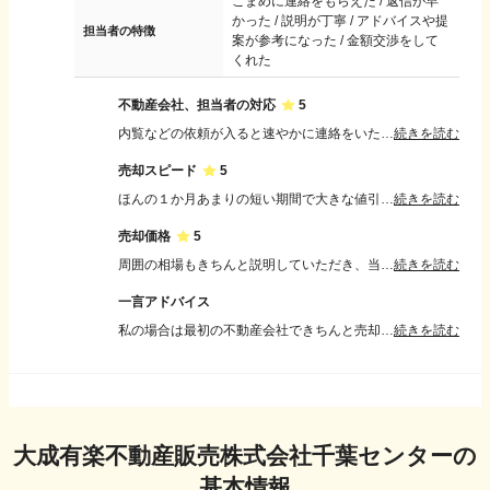
こまめに連絡をもらえた / 返信が早
かった / 説明が丁寧 / アドバイスや提
担当者の特徴
案が参考になった / 金額交渉をして
くれた
不動産会社、担当者の対応
5
内覧などの依頼が入ると速やかに連絡をいただけ、こちらの都合が悪い場合は日程調整などを的確にしていただけた。 初めての売却でしたが、不安に思うことに丁寧に答えていただけた。
続きを読む
売却スピード
5
ほんの１か月あまりの短い期間で大きな値引きなどの交渉もなく売却できたことが満足の理由。 特に大きな問題もなく、基本的にはおまかせしたまま売却できたので。
続きを読む
売却価格
5
周囲の相場もきちんと説明していただき、当初の購入金額よりも高い価格で販売し、ほんの１か月あまりの短い期間で大きな値引きなどの交渉もなく売却できた。
続きを読む
一言アドバイス
私の場合は最初の不動産会社できちんと売却まで進めましたが、相見積もりなどをしっかりとって、自分たちの希望する価格や期間を明確にし売却を進めることが良いかと思います。
続きを読む
大成有楽不動産販売株式会社千葉センター
の
基本情報