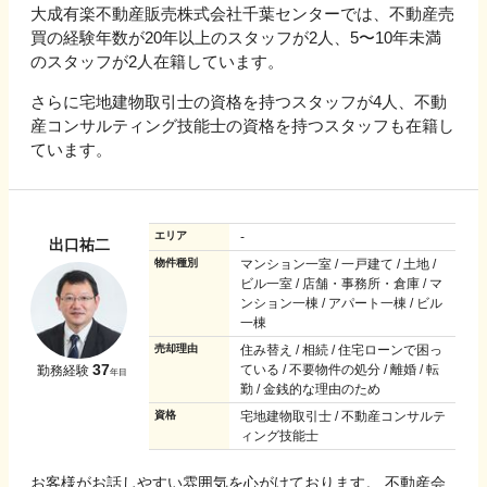
大成有楽不動産販売株式会社千葉センターでは、不動産売
買の経験年数が20年以上のスタッフが2人、5〜10年未満
のスタッフが2人在籍しています。
さらに宅地建物取引士の資格を持つスタッフが4人、不動
産コンサルティング技能士の資格を持つスタッフも在籍し
ています。
エリア
-
出口祐二
物件種別
マンション一室 / 一戸建て / 土地 /
ビル一室 / 店舗・事務所・倉庫 / マ
ンション一棟 / アパート一棟 / ビル
一棟
売却理由
住み替え / 相続 / 住宅ローンで困っ
37
ている / 不要物件の処分 / 離婚 / 転
勤務経験
年目
勤 / 金銭的な理由のため
資格
宅地建物取引士 / 不動産コンサルテ
ィング技能士
お客様がお話しやすい雰囲気を心がけております。 不動産会