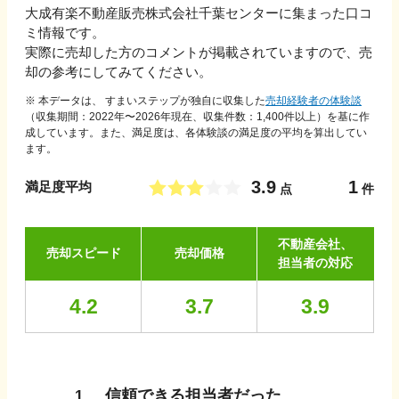
大成有楽不動産販売株式会社千葉センター
に集まった口コ
ミ情報です。
実際に売却した方のコメントが掲載されていますので、売
却の参考にしてみてください。
※ 本データは、 すまいステップが独自に収集した
売却経験者の体験談
（収集期間：2022年〜
2026
年現在、収集件数：
1,400
件以上）を基に作
成しています。また、満足度は、各体験談の満足度の平均を算出してい
ます。
3.9
1
満足度平均
点
件
不動産会社、
売却スピード
売却価格
担当者の対応
4.2
3.7
3.9
信頼できる担当者だった
1