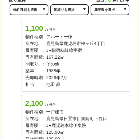
該当：
件
25
件
1,100
万円台
物件種別
:
アパート一棟
所在地
:
鹿児島県鹿児島市桜ヶ丘4丁目
最寄駅
:
JR指宿枕崎線
宇宿
専有面積
:
167.22㎡
間取り
:
その他
築年
:
1988年
売却時期
:
2026年2月
担当
:
池田
晶
2,100
万円台
物件種別
:
一戸建て
所在地
:
鹿児島県日置市伊集院町下谷口
最寄駅
:
JR鹿児島本線
伊集院
専有面積
:
125.90㎡