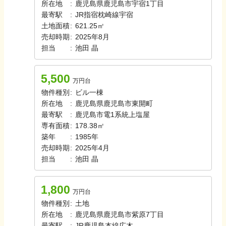
所在地
:
鹿児島県鹿児島市宇宿1丁目
最寄駅
:
JR指宿枕崎線
宇宿
土地面積
:
621.25㎡
売却時期
:
2025年8月
担当
:
池田
晶
5,500
万円台
物件種別
:
ビル一棟
所在地
:
鹿児島県鹿児島市東開町
最寄駅
:
鹿児島市電1系統
上塩屋
専有面積
:
178.38㎡
築年
:
1985年
売却時期
:
2025年4月
担当
:
池田
晶
1,800
万円台
物件種別
:
土地
所在地
:
鹿児島県鹿児島市紫原7丁目
最寄駅
:
JR鹿児島本線
広木