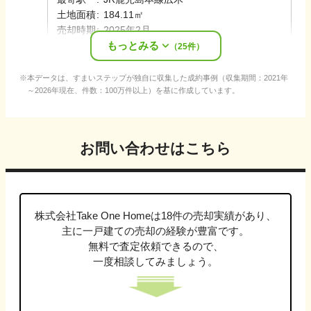
土地面積
:
184.11㎡
売却時期
:
2025年2月
もっとみる
担当
:
池田
晶
（
25
件）
本データは、すまいステップが独自に収集した成約事例（収集期間：2021年
～2026年現在、件数：100万件以上）を基に作成しています。
お問い合わせはこちら
株式会社Take One Home
は
18
件の売却実績があり、
主に
一戸建て
の売却の経験が豊富です。
無料で査定依頼できるので、
一度相談してみましょう。