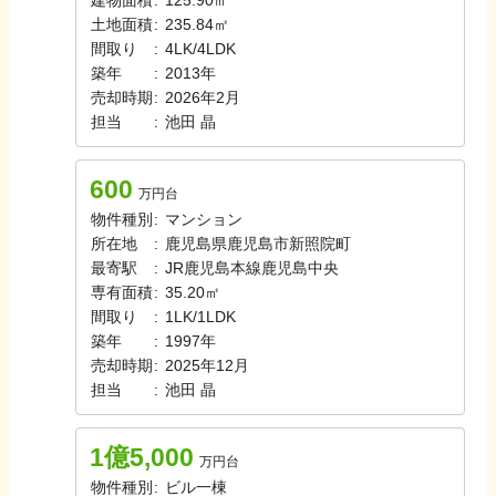
建物面積
:
125.90㎡
土地面積
:
235.84㎡
間取り
:
4LK/4LDK
築年
:
2013年
売却時期
:
2026年2月
担当
:
池田
晶
600
万円台
物件種別
:
マンション
所在地
:
鹿児島県鹿児島市新照院町
最寄駅
:
JR鹿児島本線
鹿児島中央
専有面積
:
35.20㎡
間取り
:
1LK/1LDK
築年
:
1997年
売却時期
:
2025年12月
担当
:
池田
晶
1億5,000
万円台
物件種別
:
ビル一棟