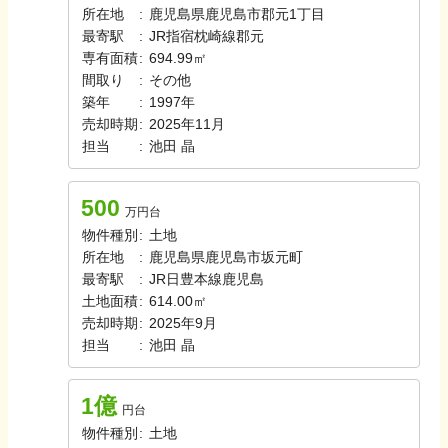
所在地
:
鹿児島県鹿児島市郡元1丁目
最寄駅
:
JR指宿枕崎線
郡元
専有面積
:
694.99㎡
間取り
:
その他
築年
:
1997年
売却時期
:
2025年11月
担当
:
池田
晶
500
万円台
物件種別
:
土地
所在地
:
鹿児島県鹿児島市坂元町
最寄駅
:
JR日豊本線
鹿児島
土地面積
:
614.00㎡
売却時期
:
2025年9月
担当
:
池田
晶
1億
円台
物件種別
:
土地