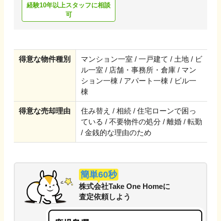
経験10年以上スタッフに相談
可
得意な物件種別
マンション一室 / 一戸建て / 土地 / ビ
ル一室 / 店舗・事務所・倉庫 / マン
ション一棟 / アパート一棟 / ビル一
棟
得意な売却理由
住み替え / 相続 / 住宅ローンで困っ
ている / 不要物件の処分 / 離婚 / 転勤
/ 金銭的な理由のため
簡単60秒
株式会社Take One Home
に
査定依頼しよう