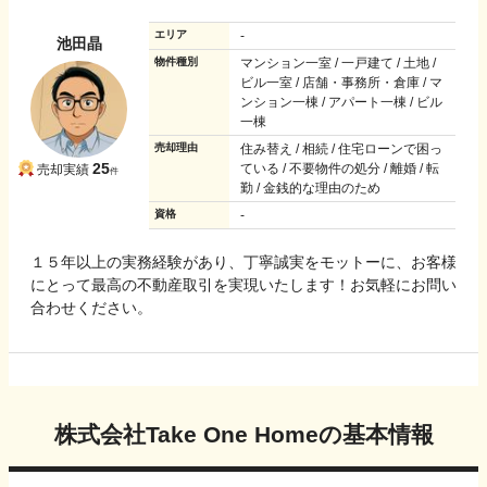
エリア
-
池田晶
物件種別
マンション一室 / 一戸建て / 土地 /
ビル一室 / 店舗・事務所・倉庫 / マ
ンション一棟 / アパート一棟 / ビル
一棟
売却理由
住み替え / 相続 / 住宅ローンで困っ
25
ている / 不要物件の処分 / 離婚 / 転
売却実績
件
勤 / 金銭的な理由のため
資格
-
１５年以上の実務経験があり、丁寧誠実をモットーに、お客様
にとって最高の不動産取引を実現いたします！お気軽にお問い
合わせください。
株式会社Take One Home
の基本情報