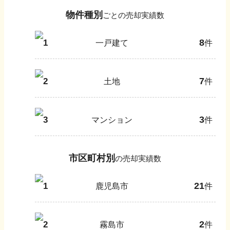
物件種別
ごとの売却実績数
8
1
一戸建て
件
7
2
土地
件
3
3
マンション
件
市区町村別
の売却実績数
21
1
鹿児島市
件
2
2
霧島市
件