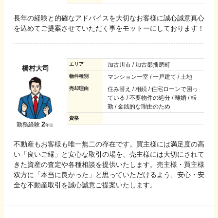
長年の経験と的確なアドバイスを大切なお客様に誠心誠意真心
を込めてご提案させていただく事をモットーにしております！
エリア
加古川市 / 加古郡播磨町
橋村大司
物件種別
マンション一室 / 一戸建て / 土地
売却理由
住み替え / 相続 / 住宅ローンで困っ
ている / 不要物件の処分 / 離婚 / 転
勤 / 金銭的な理由のため
資格
-
2
勤務経験
年目
不動産もお客様も唯一無二の存在です。買主様には満足度の高
い「良いご縁」と安心な取引の場を、売主様には大切にされて
きた資産の査定や各種相談を提供いたします。売主様・買主様
双方に「本当に良かった」と思っていただけるよう、安心・安
全な不動産取引を誠心誠意ご提案いたします。