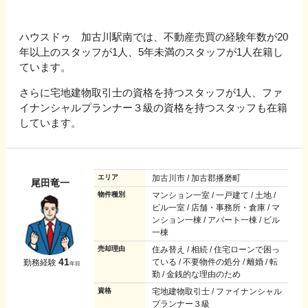
ハウスドゥ 加古川駅南では、不動産売買の経験年数が20
年以上のスタッフが1人、5年未満のスタッフが1人在籍し
ています。
さらに宅地建物取引士の資格を持つスタッフが1人、ファ
イナンシャルプランナー３級の資格を持つスタッフも在籍
しています。
エリア
加古川市 / 加古郡播磨町
尾田竜一
物件種別
マンション一室 / 一戸建て / 土地 /
ビル一室 / 店舗・事務所・倉庫 / マ
ンション一棟 / アパート一棟 / ビル
一棟
売却理由
住み替え / 相続 / 住宅ローンで困っ
41
ている / 不要物件の処分 / 離婚 / 転
勤務経験
年目
勤 / 金銭的な理由のため
資格
宅地建物取引士 / ファイナンシャル
プランナー３級