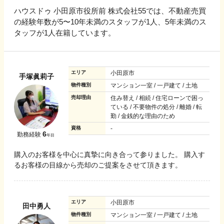
ハウスドゥ 小田原市役所前 株式会社55では、不動産売買
の経験年数が5〜10年未満のスタッフが1人、5年未満のス
タッフが1人在籍しています。
エリア
小田原市
手塚眞莉子
物件種別
マンション一室 / 一戸建て / 土地
売却理由
住み替え / 相続 / 住宅ローンで困っ
ている / 不要物件の処分 / 離婚 / 転
勤 / 金銭的な理由のため
資格
-
6
勤務経験
年目
購入のお客様を中心に真摯に向き合って参りました。 購入す
るお客様の目線から売却のご提案をさせて頂きます。
エリア
小田原市
田中勇人
物件種別
マンション一室 / 一戸建て / 土地