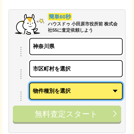
簡単60秒
ハウスドゥ 小田原市役所前 株式会
社55
に
査定依頼しよう
無料査定スタート