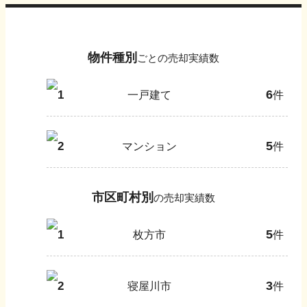
物件種別
ごとの売却実績数
6
1
一戸建て
件
5
2
マンション
件
市区町村別
の売却実績数
5
1
枚方市
件
3
2
寝屋川市
件