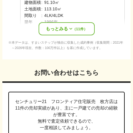
建物面積
:
91.10㎡
土地面積
:
113.10㎡
間取り
:
4LK/4LDK
築年
:
1996年
もっとみる
売却時期
:
2025年9月
（
11
件）
本データは、すまいステップが独自に収集した成約事例（収集期間：2021年
～2026年現在、件数：100万件以上）を基に作成しています。
お問い合わせはこちら
センチュリー21 フロンティア住宅販売 枚方店
は
11
件の売却実績があり、主に
一戸建て
の売却の経験
が豊富です。
無料で査定依頼できるので、
一度相談してみましょう。