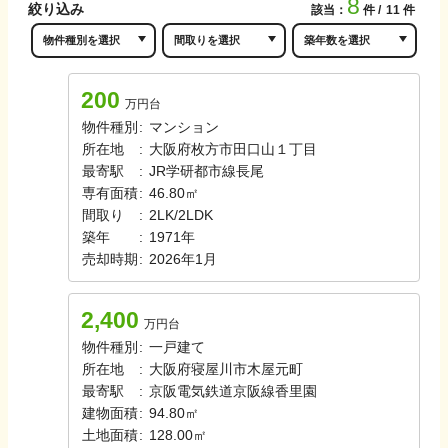
8
絞り込み
該当：
件
11
件
200
万円台
物件種別
:
マンション
所在地
:
大阪府枚方市田口山１丁目
最寄駅
:
JR学研都市線
長尾
専有面積
:
46.80㎡
間取り
:
2LK/2LDK
築年
:
1971年
売却時期
:
2026年1月
2,400
万円台
物件種別
:
一戸建て
所在地
:
大阪府寝屋川市木屋元町
最寄駅
:
京阪電気鉄道京阪線
香里園
建物面積
:
94.80㎡
土地面積
:
128.00㎡