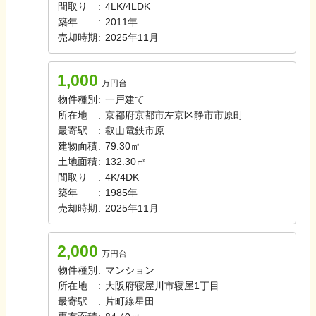
間取り
:
4LK/4LDK
築年
:
2011年
売却時期
:
2025年11月
1,000
万円台
物件種別
:
一戸建て
所在地
:
京都府京都市左京区静市市原町
最寄駅
:
叡山電鉄
市原
建物面積
:
79.30㎡
土地面積
:
132.30㎡
間取り
:
4K/4DK
築年
:
1985年
売却時期
:
2025年11月
2,000
万円台
物件種別
:
マンション
所在地
:
大阪府寝屋川市寝屋1丁目
最寄駅
:
片町線
星田