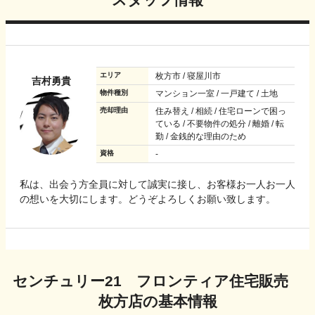
エリア
枚方市 / 寝屋川市
吉村勇貴
物件種別
マンション一室 / 一戸建て / 土地
売却理由
住み替え / 相続 / 住宅ローンで困っ
ている / 不要物件の処分 / 離婚 / 転
勤 / 金銭的な理由のため
資格
-
私は、出会う方全員に対して誠実に接し、お客様お一人お一人
の想いを大切にします。どうぞよろしくお願い致します。
センチュリー21 フロンティア住宅販売
枚方店
の基本情報