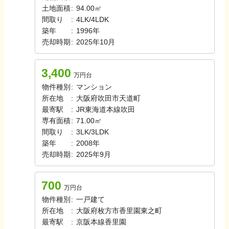
土地面積
:
94.00㎡
間取り
:
4LK/4LDK
築年
:
1996年
売却時期
:
2025年10月
3,400
万円台
物件種別
:
マンション
所在地
:
大阪府吹田市天道町
最寄駅
:
JR東海道本線
吹田
専有面積
:
71.00㎡
間取り
:
3LK/3LDK
築年
:
2008年
売却時期
:
2025年9月
700
万円台
物件種別
:
一戸建て
所在地
:
大阪府枚方市香里園東之町
最寄駅
:
京阪本線
香里園