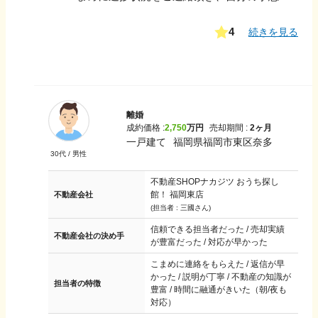
4
続きを見る
離婚
成約価格 :
2,750
万円
売却期間 :
2ヶ月
一戸建て
福岡県福岡市東区奈多
30
代 /
男性
不動産SHOPナカジツ おうち探し
館！ 福岡東店
不動産会社
(担当者 :
三國さん
)
信頼できる担当者だった / 売却実績
不動産会社の決め手
が豊富だった / 対応が早かった
こまめに連絡をもらえた / 返信が早
かった / 説明が丁寧 / 不動産の知識が
担当者の特徴
豊富 / 時間に融通がきいた（朝/夜も
対応）