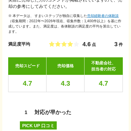
却の参考にしてみてください。
※ 本データは、 すまいステップが独自に収集した
売却経験者の体験談
（収集期間：2022年〜
2026
年現在、収集件数：
1,400
件以上）を基に作
成しています。また、満足度は、各体験談の満足度の平均を算出してい
ます。
4.6
3
満足度平均
点
件
不動産会社、
売却スピード
売却価格
担当者の対応
4.7
4.3
4.7
対応が早かった
1
PICK UP 口コミ