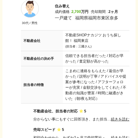
住み替え
成約価格 :
2,700
万円
売却期間 :
2ヶ月
一戸建て
福岡県福岡市東区奈多
30
代 /
男性
不動産SHOPナカジツ おうち探し
館！ 福岡東店
不動産会社
(担当者 :
三國さん
)
信頼できる担当者だった / 対応が早
不動産会社の決め手
かった / 査定額が高かった
こまめに連絡をもらえた / 返信が早
かった / 説明が丁寧 / アドバイスや提
案が参考になった / アフターフォロ
担当者の特徴
ーが充実 / 金額交渉をしてくれた / 不
動産の知識が豊富 / 時間に融通がき
いた（朝/夜も対応）
不動産会社、担当者の対応
5
分からない事にもすぐに回答頂き、また担当者の方も、調べておきます。と投げやりにせず親身に不安を取り除いていって、細かな連絡を逐一して頂いた事に、安心感がとてもありました。
続きを読む
売却スピード
5
初顔合わせから、わずか2ヶ月で売却業社・住み替え先を探して頂き、こんなに早く決まるとは思っておらず、人気物件という事もあって仮押さえにも迅速な対応をして頂き満足しております。
続きを読む