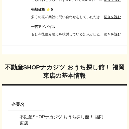
売却価格
5
多くの売却業社に問い合わせをしていただき、一番査定額の高い業者に売却を決めた後も、更に交渉して頂き、売却額の上乗せもして頂き自己資金からの出費も無くなり大変満足いく結果でした。
続きを読む
一言アドバイス
もし今後住み替えを検討している知人が出たら真っ先に紹介したいと思います。 自分自身もまた売却や住み替えを検討した際はまたこちらにお世話になりたいと考えております。
続きを読む
不動産SHOPナカジツ おうち探し館！ 福岡
東店
の基本情報
企業名
不動産SHOPナカジツ おうち探し館！ 福岡
東店