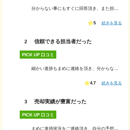
分からない事にもすぐに回答頂き、また担当者の方も、調べておきます。と投げやりにせず親身に不安を取り除いていって、細かな連絡を逐一して頂いた事に、安心感がとてもありました。
5
続きを見る
信頼できる担当者だった
2
PICK UP 口コミ
細かい進捗もまめに連絡を頂き、分からない点にも迅速な対応を頂き安心して待つことが出来ました。 こちらの希望に沿える対応や回答もはやく親身になって対応頂き満足でした。
4.7
続きを見る
売却実績が豊富だった
3
PICK UP 口コミ
まめに進捗状況をご連絡頂き、自分の予想を超える早さで進んでいきました。 おかげでお願いをしてから3ヶ月も掛からず、売却・住み替え先も決まって、迅速な対応に大変満足しています。