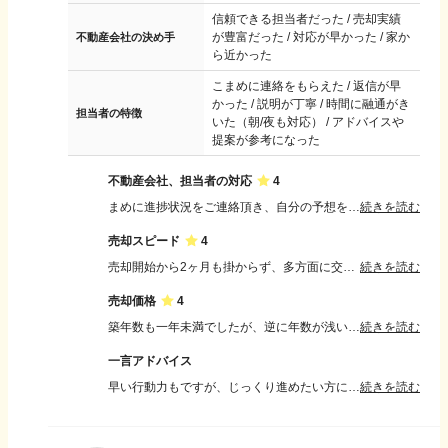
信頼できる担当者だった / 売却実績
が豊富だった / 対応が早かった / 家か
不動産会社の決め手
ら近かった
こまめに連絡をもらえた / 返信が早
かった / 説明が丁寧 / 時間に融通がき
担当者の特徴
いた（朝/夜も対応） / アドバイスや
提案が参考になった
不動産会社、担当者の対応
4
まめに進捗状況をご連絡頂き、自分の予想を超える早さで進んでいきました。 おかげでお願いをしてから3ヶ月も掛からず、売却・住み替え先も決まって、迅速な対応に大変満足しています。
続きを読む
売却スピード
4
売却開始から2ヶ月も掛からず、多方面に交渉していただき、迅速な対応、住み替え先の物件の目星も付けて頂き、売却・購入までとても早く決まって大変満足しています。
続きを読む
売却価格
4
築年数も一年未満でしたが、逆に年数が浅い為、売却額も低いという説明も頂き、後に再度交渉頂き売却額を上乗せして頂き満足出来る結果になりました。
続きを読む
一言アドバイス
早い行動力もですが、じっくり進めたい方にもぜひオススメしたい不動産会社でした。 こちらの質問電話にも、折り返し調べてお電話頂くなど対応して頂き満足しております。
続きを読む