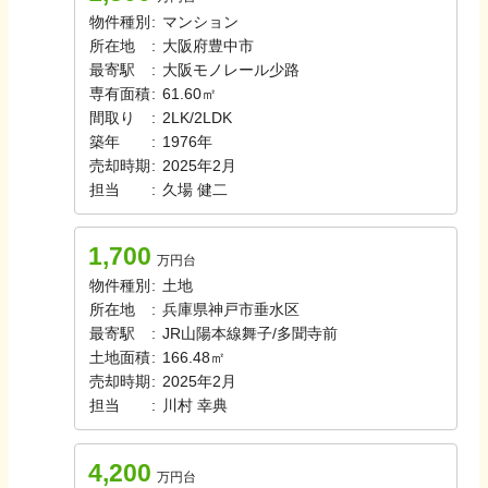
物件種別
:
マンション
所在地
:
大阪府豊中市
最寄駅
:
大阪モノレール
少路
専有面積
:
61.60㎡
間取り
:
2LK/2LDK
築年
:
1976年
売却時期
:
2025年2月
担当
:
久場
健二
1,700
万円台
物件種別
:
土地
所在地
:
兵庫県神戸市垂水区
最寄駅
:
JR山陽本線
舞子/多聞寺前
土地面積
:
166.48㎡
売却時期
:
2025年2月
担当
:
川村
幸典
4,200
万円台