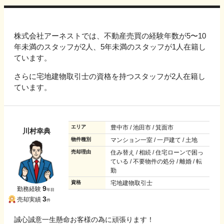
株式会社アーネストでは、不動産売買の経験年数が5〜10
年未満のスタッフが2人、5年未満のスタッフが1人在籍し
ています。
さらに宅地建物取引士の資格を持つスタッフが2人在籍し
ています。
エリア
豊中市 / 池田市 / 箕面市
川村幸典
物件種別
マンション一室 / 一戸建て / 土地
売却理由
住み替え / 相続 / 住宅ローンで困っ
ている / 不要物件の処分 / 離婚 / 転
勤
資格
宅地建物取引士
9
勤務経験
年目
3
売却実績
件
誠心誠意一生懸命お客様の為に頑張ります！