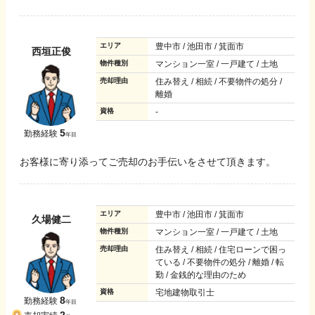
エリア
豊中市 / 池田市 / 箕面市
西垣正俊
物件種別
マンション一室 / 一戸建て / 土地
売却理由
住み替え / 相続 / 不要物件の処分 /
離婚
資格
-
5
勤務経験
年目
お客様に寄り添ってご売却のお手伝いをさせて頂きます。
エリア
豊中市 / 池田市 / 箕面市
久場健二
物件種別
マンション一室 / 一戸建て / 土地
売却理由
住み替え / 相続 / 住宅ローンで困っ
ている / 不要物件の処分 / 離婚 / 転
勤 / 金銭的な理由のため
資格
宅地建物取引士
8
勤務経験
年目
2