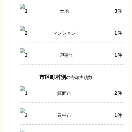
3
1
土地
件
1
2
マンション
件
1
3
一戸建て
件
市区町村別
の売却実績数
2
1
箕面市
件
1
2
豊中市
件