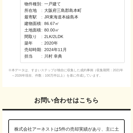
物件種別
:
一戸建て
所在地
:
大阪府三島郡島本町
最寄駅
:
JR東海道本線
島本
建物面積
:
86.67㎡
土地面積
:
80.00㎡
間取り
:
2LK/2LDK
築年
:
2020年
売却時期
:
2024年11月
担当
:
川村
幸典
本データは、すまいステップが独自に収集した成約事例（収集期間：2021年
～2026年現在、件数：100万件以上）を基に作成しています。
お問い合わせはこちら
株式会社アーネスト
は
5
件の売却実績があり、主に
土