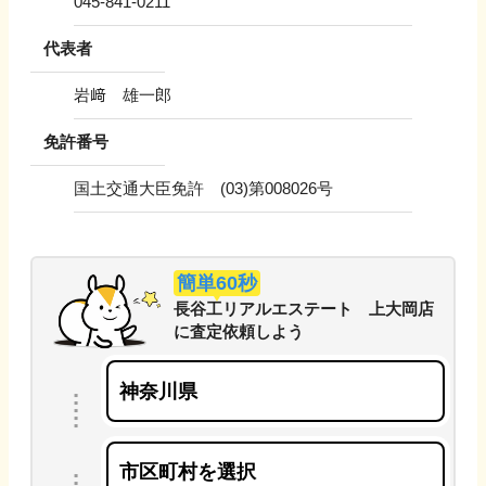
045-841-0211
代表者
岩﨑 雄一郎
免許番号
国土交通大臣免許 (03)第008026号
簡単60秒
長谷工リアルエステート 上大岡店
に
査定依頼しよう