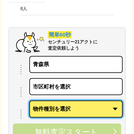
8
人
簡単60秒
センチュリー21アクト
に
査定依頼しよう
無料査定スタート