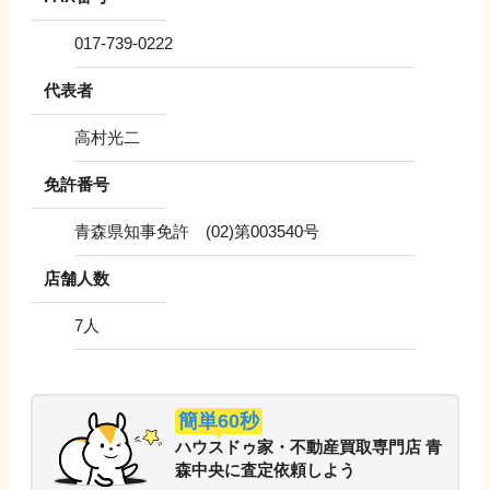
017-739-0222
代表者
高村光二
免許番号
青森県知事免許 (02)第003540号
店舗人数
7
人
簡単60秒
ハウスドゥ家・不動産買取専門店 青
森中央
に
査定依頼しよう