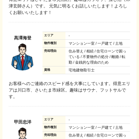
津玄師さん）です。 元気に明るくお話しいたします！よろし
くお願いいたします！
エリア
-
髙澤海登
物件種別
マンション一室 / 一戸建て / 土地
売却理由
住み替え / 相続 / 住宅ローンで困っ
ている / 不要物件の処分 / 離婚 / 転
勤 / 金銭的な理由のため
資格
宅地建物取引士
お客様へのご連絡のスピード感を大事にしています。得意エリ
アは川口市、さいたま市緑区。趣味はサウナ、フットサルで
す。
エリア
-
甲田忠洋
物件種別
マンション一室 / 一戸建て / 土地
売却理由
住み替え / 相続 / 住宅ローンで困っ