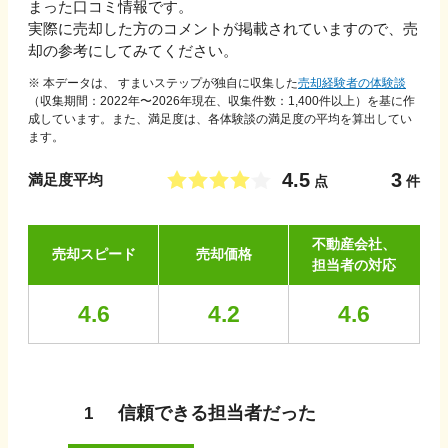
まった口コミ情報です。
実際に売却した方のコメントが掲載されていますので、売
却の参考にしてみてください。
※ 本データは、 すまいステップが独自に収集した
売却経験者の体験談
（収集期間：2022年〜
2026
年現在、収集件数：
1,400
件以上）を基に作
成しています。また、満足度は、各体験談の満足度の平均を算出してい
ます。
4.5
3
満足度平均
点
件
不動産会社、
売却スピード
売却価格
担当者の対応
4.6
4.2
4.6
信頼できる担当者だった
1