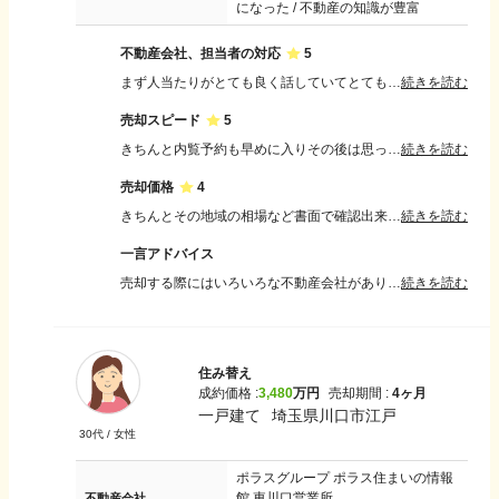
になった / 不動産の知識が豊富
不動産会社、担当者の対応
5
まず人当たりがとても良く話していてとても安心感のある担当者様でした。また知識も豊富でわからないことはなんでも聞けて教えていただけましたので信頼感もありました。
続きを読む
売却スピード
5
きちんと内覧予約も早めに入りその後は思っていたよりも早く売却出来たので満足しています。 半年かかると思っていましたが数ヶ月で決まりましたので早かったと思います。
続きを読む
売却価格
4
きちんとその地域の相場など書面で確認出来、確かな説明もいただけたので金額設定出来たと思います。 私たちの意見もしっかり聞いていただけ棚で何も問題なかったです。
続きを読む
一言アドバイス
売却する際にはいろいろな不動産会社がありますのでしっかり何件か候補を決めてきちんとそれぞれの担当者様と話して決めるのがいいと思います。担当者様とはその後も売却が完了するまで何度もやり取りをすることになると思うので自分が納得できる人がいいと思います。
続きを読む
住み替え
成約価格 :
3,480
万円
売却期間 :
4ヶ月
一戸建て
埼玉県川口市江戸
30
代 /
女性
ポラスグループ ポラス住まいの情報
館 東川口営業所
不動産会社