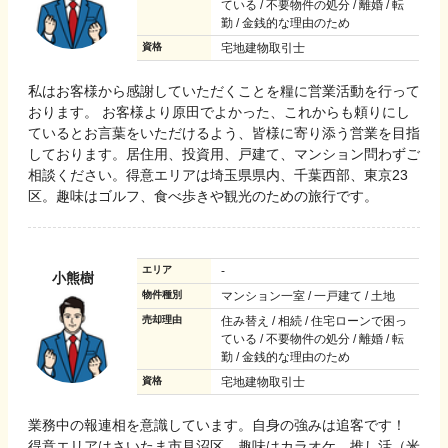
ている / 不要物件の処分 / 離婚 / 転
勤 / 金銭的な理由のため
資格
宅地建物取引士
私はお客様から感謝していただくことを糧に営業活動を行って
おります。 お客様より原田でよかった、これからも頼りにし
ているとお言葉をいただけるよう、皆様に寄り添う営業を目指
しております。居住用、投資用、戸建て、マンション問わずご
相談ください。得意エリアは埼玉県県内、千葉西部、東京23
区。趣味はゴルフ、食べ歩きや観光のための旅行です。
エリア
-
小熊樹
物件種別
マンション一室 / 一戸建て / 土地
売却理由
住み替え / 相続 / 住宅ローンで困っ
ている / 不要物件の処分 / 離婚 / 転
勤 / 金銭的な理由のため
資格
宅地建物取引士
業務中の報連相を意識しています。自身の強みは追客です！
得意エリアはさいたま市見沼区。趣味はカラオケ、推し活（米