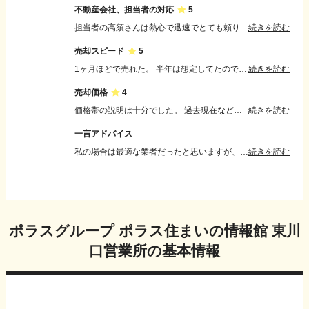
不動産会社、担当者の対応
5
担当者の高須さんは熱心で迅速でとても頼りになる方でした。 程よい距離感で、こちらが言わんとしてることも察知できて凄いなと思いました。人によって対応力がこんなにも変わるのだなと感じた。
続きを読む
売却スピード
5
1ヶ月ほどで売れた。 半年は想定してたので早く売却出来て驚いた。内見なども15件ほどあり毎週末忙しかったけれどこちらも楽しみながら対応できた。
続きを読む
売却価格
4
価格帯の説明は十分でした。 過去現在などの資料や実際に近所で販売されている新古物件などの比較などもあり納得出来てとても分かりやすかったです。
続きを読む
一言アドバイス
私の場合は最適な業者だったと思いますが、人それぞれの条件などもあるとは思いますので、それらを考慮しながら進めていける会社や担当者さんと出会えたら最高だと思います。
続きを読む
ポラスグループ ポラス住まいの情報館 東川
口営業所
の基本情報