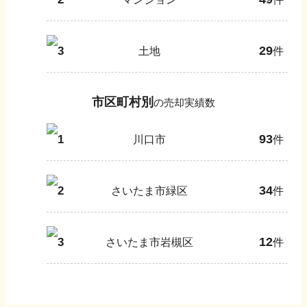
29
3
土地
件
市区町村別
の売却実績数
93
1
川口市
件
34
2
さいたま市緑区
件
12
3
さいたま市岩槻区
件