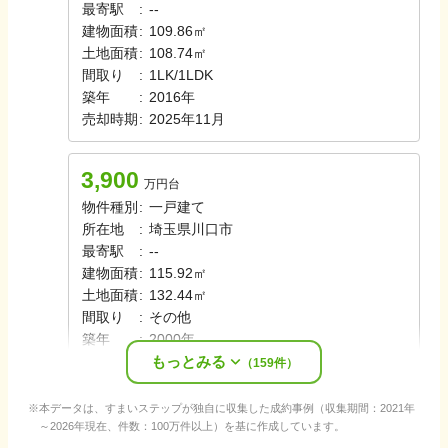
最寄駅
:
-
-
建物面積
:
109.86㎡
土地面積
:
108.74㎡
間取り
:
1LK/1LDK
築年
:
2016年
売却時期
:
2025年11月
3,900
万円台
物件種別
:
一戸建て
所在地
:
埼玉県川口市
最寄駅
:
-
-
建物面積
:
115.92㎡
土地面積
:
132.44㎡
間取り
:
その他
築年
:
2000年
もっとみる
売却時期
:
2025年10月
（
159
件）
本データは、すまいステップが独自に収集した成約事例（収集期間：2021年
～2026年現在、件数：100万件以上）を基に作成しています。