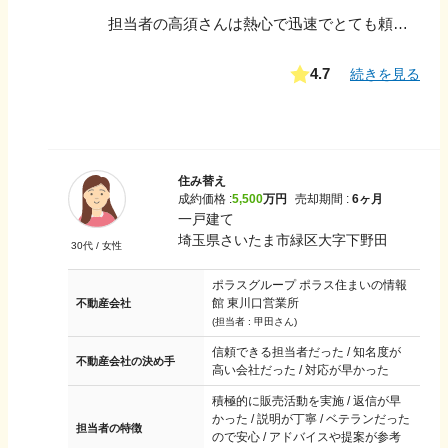
担当者の高須さんは熱心で迅速でとても頼りになる方でした。 程よい距離感で、こちらが言わんとしてることも察知できて凄いなと思いました。人によって対応力がこんなにも変わるのだなと感じた。
4.7
続きを見る
住み替え
成約価格 :
5,500
万円
売却期間 :
6ヶ月
一戸建て
埼玉県さいたま市緑区大字下野田
30
代 /
女性
ポラスグループ ポラス住まいの情報
館 東川口営業所
不動産会社
(担当者 :
甲田さん
)
信頼できる担当者だった / 知名度が
不動産会社の決め手
高い会社だった / 対応が早かった
積極的に販売活動を実施 / 返信が早
かった / 説明が丁寧 / ベテランだった
担当者の特徴
ので安心 / アドバイスや提案が参考