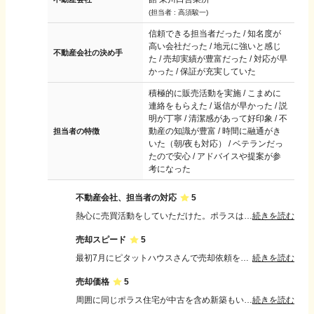
(担当者 :
高須駿一
)
信頼できる担当者だった / 知名度が
高い会社だった / 地元に強いと感じ
不動産会社の決め手
た / 売却実績が豊富だった / 対応が早
かった / 保証が充実していた
積極的に販売活動を実施 / こまめに
連絡をもらえた / 返信が早かった / 説
明が丁寧 / 清潔感があって好印象 / 不
動産の知識が豊富 / 時間に融通がき
担当者の特徴
いた（朝/夜も対応） / ベテランだっ
たので安心 / アドバイスや提案が参
考になった
不動産会社、担当者の対応
5
熱心に売買活動をしていただけた。ポラスは実績もあるのと、前回中古マンション、そして新築分譲住宅と購入した時にも対応が良かったので安心出来た。営業担当者に関しては、今回の人が1番良かった。スピーディーで無駄なやり取りもなく良かった。
続きを読む
売却スピード
5
最初7月にピタットハウスさんで売却依頼をして2か月ほど活動していただいたが、不振に終わり、なんだか不安を覚えたので、買った時のポラスさんに相談したら1ヶ月ほどですぐ売却成立したこと。
続きを読む
売却価格
5
周囲に同じポラス住宅が中古を含め新築もいくつか売り出されていたなか、相場を見ればこの値段だと判断されたのと、私達も納得した。説明なども丁寧だったのと資料も沢山作って送ってくださったりして十分な対応であった。
続きを読む