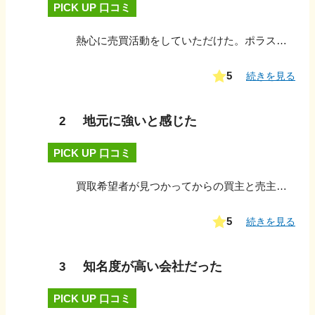
PICK UP 口コミ
熱心に売買活動をしていただけた。ポラスは実績もあるのと、前回中古マンション、そして新築分譲住宅と購入した時にも対応が良かったので安心出来た。営業担当者に関しては、今回の人が1番良かった。スピーディーで無駄なやり取りもなく良かった。
5
続きを見る
地元に強いと感じた
2
PICK UP 口コミ
買取希望者が見つかってからの買主と売主への対応と調整がよく、お互いに納得できる価格での売買になった。手続き上もそんなに急かされることなく、余裕をもって売買契約を締結できた。
5
続きを見る
知名度が高い会社だった
3
PICK UP 口コミ