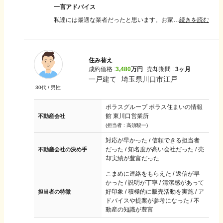
一言アドバイス
私達には最適な業者だったと思います。お家の中は第三者が見た時に綺麗と感じる程度は掃除や片付けをした方が印象はよくなると思います。どうして売るのかと聞いてくる内見者も居ました。そこの部分もしっかりと良い印象を与えないと次に進まないかなとも思います。 でも1番は色々と相談出来、対応も早い営業担当者に出会えることだなと感じております。
続きを読む
住み替え
成約価格 :
3,480
万円
売却期間 :
3ヶ月
一戸建て
埼玉県川口市江戸
30
代 /
男性
ポラスグループ ポラス住まいの情報
館 東川口営業所
不動産会社
(担当者 :
高須駿一
)
対応が早かった / 信頼できる担当者
だった / 知名度が高い会社だった / 売
不動産会社の決め手
却実績が豊富だった
こまめに連絡をもらえた / 返信が早
かった / 説明が丁寧 / 清潔感があって
好印象 / 積極的に販売活動を実施 / ア
担当者の特徴
ドバイスや提案が参考になった / 不
動産の知識が豊富