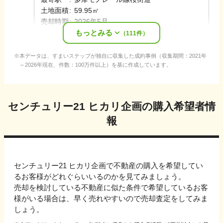
土地面積
:
59.95㎡
売却時期
:
2026年5月
もっとみる
担当
:
原
季里子
（
111
件）
本データは、すまいステップが独自に収集した成約事例（収集期間：2021年
～2026年現在、件数：100万件以上）を基に作成しています。
センチュリー21 ヒカリ企画
の購入希望者情
報
センチュリー21 ヒカリ企画
で不動産の購入を希望してい
るお客様がどれぐらいいるのかを見てみましょう。
売却を検討している不動産に似た条件で希望しているお客
様がいる場合は、早く売れやすいので売却査定をしてみま
しょう。