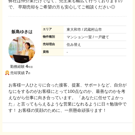
弊社は仲介業だけでなく、売主業も幅広く行っておりますの
で、 早期売却をご希望の方も安心してご相談ください◎
エリア
東大和市 / 武蔵村山市
飯島ゆきは
物件種別
マンション一室 / 一戸建て
売却理由
住み替え
資格
-
4
勤務経験
年目
7
売却実績
件
お客様一人ひとりに合った接客、提案、サポートなど、自分が
なにをするのがお客様にとって100点なのか、最善なのかを考
えながら仕事に向き合っています。 「あなたに任せてよかっ
た」と言ってもらえるような営業になれるように日々勉強中で
す！ お客様の笑顔のために、一所懸命頑張ります！