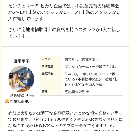
センチュリー21 ヒカリ企画では、不動産売買の経験年数
が5〜10年未満のスタッフが1人、5年未満のスタッフが1
人在籍しています。
さらに宅地建物取引士の資格を持つスタッフが1人在籍し
ています。
エリア
東大和市 / 武蔵村山市
原季里子
物件種別
マンション一室 / 一戸建て / 土地
売却理由
住み替え / 相続 / 住宅ローンで困っ
ている / 不要物件の処分 / 離婚 / 転
勤 / 金銭的な理由のため
資格
宅地建物取引士
10
勤務経験
年目
40
売却実績
件
売却に大切なのは適正な金額提示とこまめな報告業務だと思っ
ております。 弊社は年間700件近くの新規のお客様がお見えに
なるので あらゆるお客様へのアプローチができます！ また、