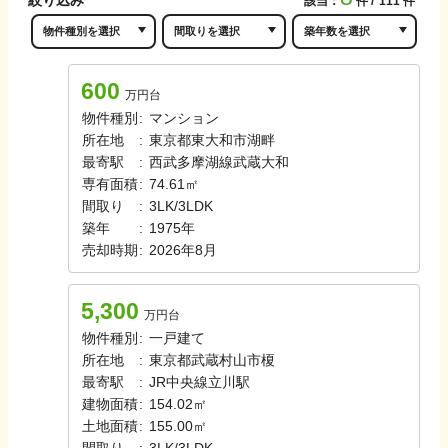
該当：
件
111
件
600
万円台
物件種別
:
マンション
所在地
:
東京都東大和市湖畔
最寄駅
:
西武多摩湖線
武蔵大和
専有面積
:
74.61㎡
間取り
:
3LK/3LDK
築年
:
1975年
売却時期
:
2026年8月
5,300
万円台
物件種別
:
一戸建て
所在地
:
東京都武蔵村山市榎
最寄駅
:
JR中央線
立川駅
建物面積
:
154.02㎡
土地面積
:
155.00㎡