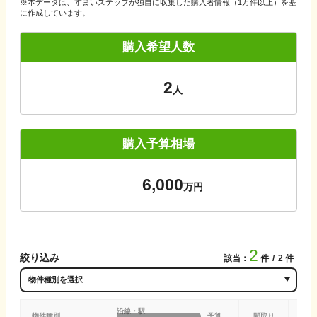
※本データは、すまいステップが独自に収集した購入者情報（1万件以上）を基
に作成しています。
購入希望人数
2
人
購入予算相場
6,000
万円
2
絞り込み
該当：
件
2
件
沿線・駅
物件種別
予算
間取り
専有(