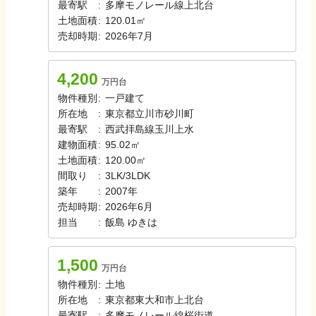
最寄駅
:
多摩モノレール線
上北台
土地面積
:
120.01㎡
売却時期
:
2026年7月
4,200
万円台
物件種別
:
一戸建て
所在地
:
東京都立川市砂川町
最寄駅
:
西武拝島線
玉川上水
建物面積
:
95.02㎡
土地面積
:
120.00㎡
間取り
:
3LK/3LDK
築年
:
2007年
売却時期
:
2026年6月
担当
:
飯島
ゆきは
1,500
万円台
物件種別
:
土地
所在地
:
東京都東大和市上北台
最寄駅
:
多摩モノレール線
桜街道