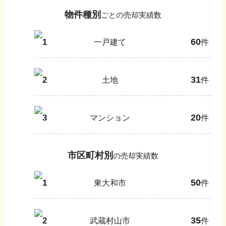
物件種別
ごとの売却実績数
60
1
一戸建て
件
31
2
土地
件
20
3
マンション
件
市区町村別
の売却実績数
50
1
東大和市
件
35
2
武蔵村山市
件