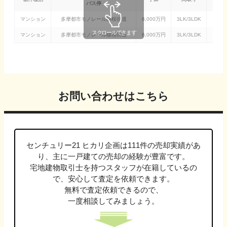
バス停
マンション
多摩都市モノレール線
桜街道
6,000
万円
3LK/3LDK
マンション
多摩都市モノレール線
桜街道
6,000
万円
3LK/3LDK
お問い合わせはこちら
センチュリー21 ヒカリ企画
は
111
件の売却実績があ
り、主に
一戸建て
の売却の経験が豊富です。
宅地建物取引士
を持つスタッフが在籍しているの
で、安心して査定を依頼できます。
無料で査定依頼できるので、
一度相談してみましょう。