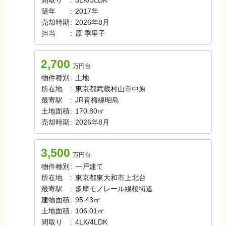
間取り
:
3LK/3LDK
築年
:
2017年
売却時期
:
2026年8月
担当
:
原
季里子
2,700
万円台
物件種別
:
土地
所在地
:
東京都武蔵村山市中原
最寄駅
:
JR青梅線
昭島
土地面積
:
170.80㎡
売却時期
:
2026年8月
3,500
万円台
物件種別
:
一戸建て
所在地
:
東京都東大和市上北台
最寄駅
:
多摩モノレール線
桜街道
建物面積
:
95.43㎡
土地面積
:
106.01㎡
間取り
:
4LK/4LDK