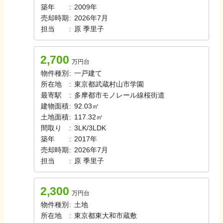
築年
:
2009年
売却時期
:
2026年7月
担当
:
原
季里子
2,700
万円台
物件種別
:
一戸建て
所在地
:
東京都武蔵村山市学園
最寄駅
:
多摩都市モノレール線
桜街道
建物面積
:
92.03㎡
土地面積
:
117.32㎡
間取り
:
3LK/3LDK
築年
:
2017年
売却時期
:
2026年7月
担当
:
原
季里子
2,300
万円台
物件種別
:
土地
所在地
:
東京都東大和市蔵敷