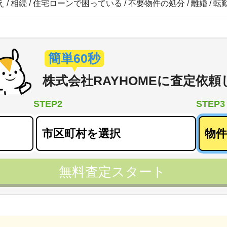
 / 相続 / 住宅ローンで困っている / 不要物件の処分 / 離婚 / 
簡単60秒
株式会社RAYHOME
に
査定依頼
STEP2
STEP3
無料査定スタート