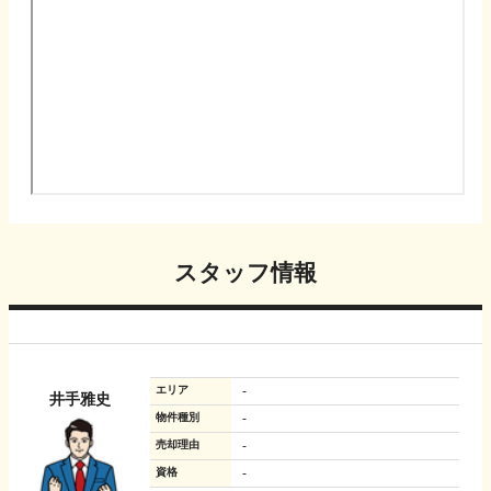
スタッフ情報
エリア
-
井手雅史
物件種別
-
売却理由
-
資格
-