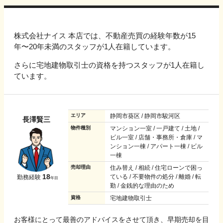
株式会社ナイス 本店では、不動産売買の経験年数が15
年〜20年未満のスタッフが1人在籍しています。
さらに宅地建物取引士の資格を持つスタッフが1人在籍し
ています。
エリア
静岡市葵区 / 静岡市駿河区
長澤賢三
物件種別
マンション一室 / 一戸建て / 土地 /
ビル一室 / 店舗・事務所・倉庫 / マ
ンション一棟 / アパート一棟 / ビル
一棟
売却理由
住み替え / 相続 / 住宅ローンで困っ
18
ている / 不要物件の処分 / 離婚 / 転
勤務経験
年目
勤 / 金銭的な理由のため
資格
宅地建物取引士
お客様にとって最善のアドバイスをさせて頂き、早期売却を目