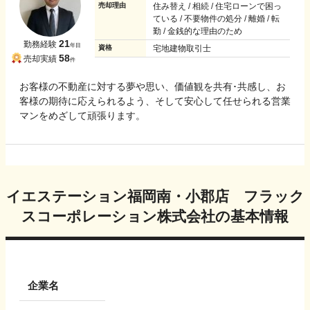
売却理由
住み替え / 相続 / 住宅ローンで困っ
ている / 不要物件の処分 / 離婚 / 転
勤 / 金銭的な理由のため
21
勤務経験
年目
資格
宅地建物取引士
58
売却実績
件
お客様の不動産に対する夢や思い、価値観を共有･共感し、お
客様の期待に応えられるよう、そして安心して任せられる営業
マンをめざして頑張ります。
イエステーション福岡南・小郡店 フラック
スコーポレーション株式会社
の基本情報
企業名