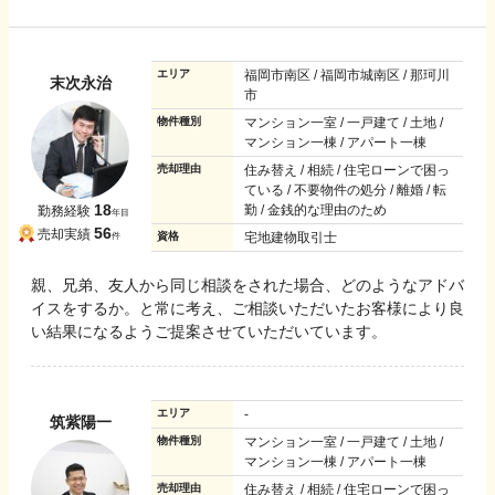
エリア
福岡市南区 / 福岡市城南区 / 那珂川
末次永治
市
物件種別
マンション一室 / 一戸建て / 土地 /
マンション一棟 / アパート一棟
売却理由
住み替え / 相続 / 住宅ローンで困っ
ている / 不要物件の処分 / 離婚 / 転
18
勤 / 金銭的な理由のため
勤務経験
年目
56
売却実績
資格
宅地建物取引士
件
親、兄弟、友人から同じ相談をされた場合、どのようなアドバ
イスをするか。と常に考え、ご相談いただいたお客様により良
い結果になるようご提案させていただいています。
エリア
-
筑紫陽一
物件種別
マンション一室 / 一戸建て / 土地 /
マンション一棟 / アパート一棟
売却理由
住み替え / 相続 / 住宅ローンで困っ