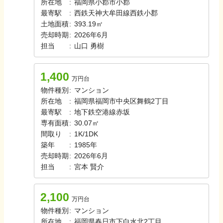
所在地
:
福岡県小郡市小郡
最寄駅
:
西鉄天神大牟田線
西鉄小郡
土地面積
:
393.19㎡
売却時期
:
2026年6月
担当
:
山口
勇樹
1,400
万円台
物件種別
:
マンション
所在地
:
福岡県福岡市中央区舞鶴2丁目
最寄駅
:
地下鉄空港線
赤坂
専有面積
:
30.07㎡
間取り
:
1K/1DK
築年
:
1985年
売却時期
:
2026年6月
担当
:
宮本
賢介
2,100
万円台
物件種別
:
マンション
所在地
:
福岡県春日市下白水北2丁目