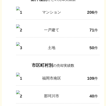
206
1
マンション
件
71
2
一戸建て
件
50
3
土地
件
市区町村別
の売却実績数
109
1
福岡市南区
件
40
2
那珂川市
件