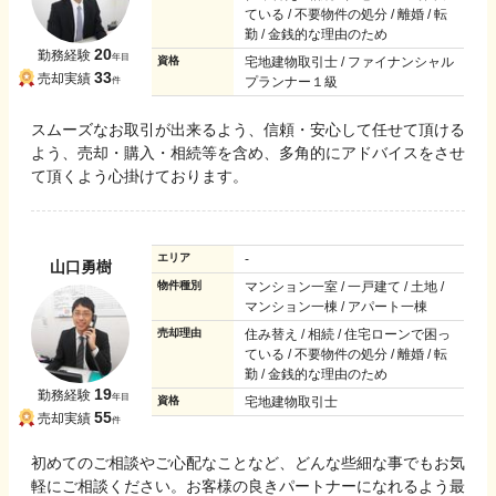
ている / 不要物件の処分 / 離婚 / 転
勤 / 金銭的な理由のため
20
勤務経験
年目
資格
宅地建物取引士 / ファイナンシャル
33
売却実績
プランナー１級
件
スムーズなお取引が出来るよう、信頼・安心して任せて頂ける
よう、売却・購入・相続等を含め、多角的にアドバイスをさせ
て頂くよう心掛けております。
エリア
-
山口勇樹
物件種別
マンション一室 / 一戸建て / 土地 /
マンション一棟 / アパート一棟
売却理由
住み替え / 相続 / 住宅ローンで困っ
ている / 不要物件の処分 / 離婚 / 転
勤 / 金銭的な理由のため
19
勤務経験
年目
資格
宅地建物取引士
55
売却実績
件
初めてのご相談やご心配なことなど、どんな些細な事でもお気
軽にご相談ください。お客様の良きパートナーになれるよう最