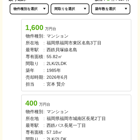
1,600
万円台
物件種別
:
マンション
所在地
:
福岡県福岡市東区名島3丁目
最寄駅
:
西鉄貝塚線
名島
専有面積
:
55.82㎡
間取り
:
2LK/2LDK
築年
:
1985年
売却時期
:
2026年6月
担当
:
宮本
賢介
400
万円台
物件種別
:
マンション
所在地
:
福岡県福岡市城南区長尾2丁目
最寄駅
:
西鉄バス
長尾一丁目
専有面積
:
57.18㎡
間取り
:
2LK/2LDK