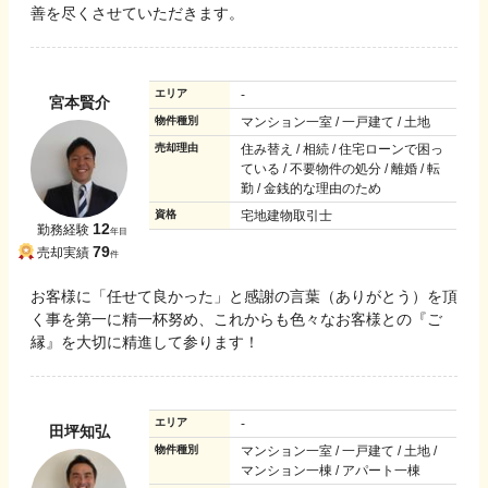
善を尽くさせていただきます。
エリア
-
宮本賢介
物件種別
マンション一室 / 一戸建て / 土地
売却理由
住み替え / 相続 / 住宅ローンで困っ
ている / 不要物件の処分 / 離婚 / 転
勤 / 金銭的な理由のため
資格
宅地建物取引士
12
勤務経験
年目
79
売却実績
件
お客様に「任せて良かった」と感謝の言葉（ありがとう）を頂
く事を第一に精一杯努め、これからも色々なお客様との『ご
縁』を大切に精進して参ります！
エリア
-
田坪知弘
物件種別
マンション一室 / 一戸建て / 土地 /
マンション一棟 / アパート一棟