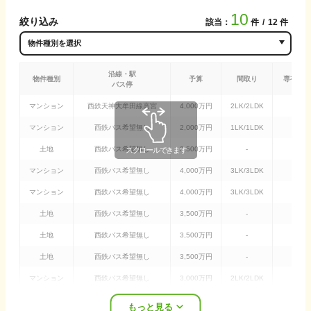
10
絞り込み
該当：
件
12
件
沿線・駅
物件種別
予算
間取り
専有(土
バス停
マンション
西鉄天神大牟田線
高宮
4,000
万円
2LK/2LDK
-
㎡
マンション
西鉄バス
希望無し
2,000
万円
1LK/1LDK
-
㎡
土地
西鉄バス
希望無し
3,500
万円
-
132
マンション
西鉄バス
希望無し
4,000
万円
3LK/3LDK
-
㎡
マンション
西鉄バス
希望無し
4,000
万円
3LK/3LDK
70
土地
西鉄バス
希望無し
3,500
万円
-
165
土地
西鉄バス
希望無し
3,500
万円
-
132
土地
西鉄バス
希望無し
3,500
万円
-
133
マンション
西鉄バス
希望無し
3,000
万円
2LK/2LDK
-
㎡
一戸建て
西鉄バス
希望無し
3,000
万円
2LK/2LDK
-
㎡
もっと見る