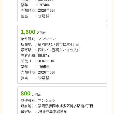
築年
:
1974年
売却時期
:
2026年6月
担当
:
筑紫
陽一
1,600
万円台
物件種別
:
マンション
所在地
:
福岡県那珂川市松木4丁目
最寄駅
:
西鉄バス
那珂川ハイツ入口
専有面積
:
66.87㎡
間取り
:
3LK/3LDK
築年
:
1995年
売却時期
:
2026年6月
担当
:
筑紫
陽一
800
万円台
物件種別
:
マンション
所在地
:
福岡県福岡市博多区博多駅南3丁目
最寄駅
:
JR鹿児島本線
博多