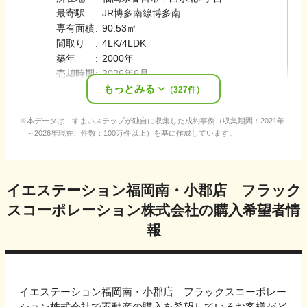
最寄駅
:
JR博多南線
博多南
専有面積
:
90.53㎡
間取り
:
4LK/4LDK
築年
:
2000年
売却時期
:
2026年6月
もっとみる
担当
:
山口
勇樹
（
327
件）
本データは、すまいステップが独自に収集した成約事例（収集期間：2021年
～2026年現在、件数：100万件以上）を基に作成しています。
イエステーション福岡南・小郡店 フラック
スコーポレーション株式会社
の購入希望者情
報
イエステーション福岡南・小郡店 フラックスコーポレー
ション株式会社
で不動産の購入を希望しているお客様がど