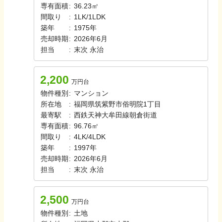
専有面積
:
36.23㎡
間取り
:
1LK/1LDK
築年
:
1975年
売却時期
:
2026年6月
担当
:
末次
永治
2,200
万円台
物件種別
:
マンション
所在地
:
福岡県筑紫野市俗明院1丁目
最寄駅
:
西鉄天神大牟田線
朝倉街道
専有面積
:
96.76㎡
間取り
:
4LK/4LDK
築年
:
1997年
売却時期
:
2026年6月
担当
:
末次
永治
2,500
万円台
物件種別
:
土地