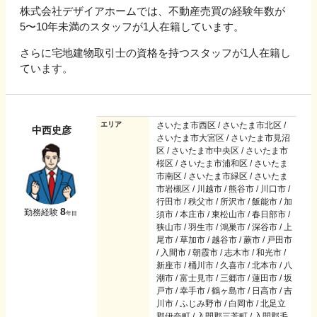
株式会社デザイアホームでは、不動産売買の経験年数が
5〜10年未満のスタッフが1人在籍しています。
さらに宅地建物取引士の資格を持つスタッフが1人在籍し
ています。
エリア
さいたま市西区 / さいたま市北区 /
中西史彦
さいたま市大宮区 / さいたま市見沼
区 / さいたま市中央区 / さいたま市
桜区 / さいたま市浦和区 / さいたま
市南区 / さいたま市緑区 / さいたま
市岩槻区 / 川越市 / 熊谷市 / 川口市 /
行田市 / 秩父市 / 所沢市 / 飯能市 / 加
8
勤務経験
須市 / 本庄市 / 東松山市 / 春日部市 /
年目
狭山市 / 羽生市 / 鴻巣市 / 深谷市 / 上
尾市 / 草加市 / 越谷市 / 蕨市 / 戸田市
/ 入間市 / 朝霞市 / 志木市 / 和光市 /
新座市 / 桶川市 / 久喜市 / 北本市 / 八
潮市 / 富士見市 / 三郷市 / 蓮田市 / 坂
戸市 / 幸手市 / 鶴ヶ島市 / 日高市 / 吉
川市 / ふじみ野市 / 白岡市 / 北足立
郡伊奈町 / 入間郡三芳町 / 入間郡毛