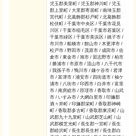
児玉郡美里町 / 児玉郡神川町 / 児玉
郡上里町 / 大里郡寄居町 / 南埼玉郡
宮代町 / 北葛飾郡杉戸町 / 北葛飾郡
松伏町 / 千葉市中央区 / 千葉市花見
川区 / 千葉市稲毛区 / 千葉市若葉区 /
千葉市緑区 / 千葉市美浜区 / 銚子市 /
市川市 / 船橋市 / 館山市 / 木更津市 /
松戸市 / 野田市 / 茂原市 / 成田市 / 佐
倉市 / 東金市 / 旭市 / 習志野市 / 柏市
/ 勝浦市 / 市原市 / 流山市 / 八千代市
/ 我孫子市 / 鴨川市 / 鎌ケ谷市 / 君津
市 / 富津市 / 浦安市 / 四街道市 / 袖ケ
浦市 / 八街市 / 印西市 / 白井市 / 富里
市 / 南房総市 / 匝瑳市 / 香取市 / 山武
市 / いすみ市 / 大網白里市 / 印旛郡
酒々井町 / 印旛郡栄町 / 香取郡神崎
町 / 香取郡多古町 / 香取郡東庄町 / 山
武郡九十九里町 / 山武郡芝山町 / 山
武郡横芝光町 / 長生郡一宮町 / 長生
郡睦沢町 / 長生郡長生村 / 長生郡白