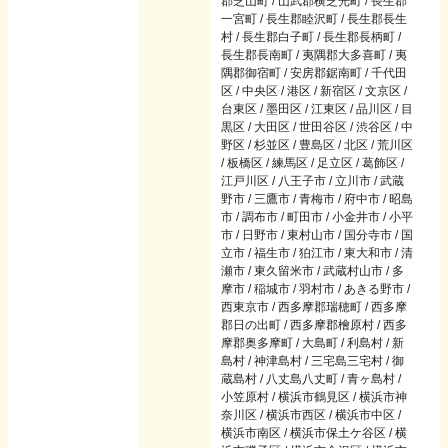
郡芝山町 / 山武郡横芝光町 / 長生郡
一宮町 / 長生郡睦沢町 / 長生郡長生
村 / 長生郡白子町 / 長生郡長柄町 /
長生郡長南町 / 夷隅郡大多喜町 / 夷
隅郡御宿町 / 安房郡鋸南町 / 千代田
区 / 中央区 / 港区 / 新宿区 / 文京区 /
台東区 / 墨田区 / 江東区 / 品川区 / 目
黒区 / 大田区 / 世田谷区 / 渋谷区 / 中
野区 / 杉並区 / 豊島区 / 北区 / 荒川区
/ 板橋区 / 練馬区 / 足立区 / 葛飾区 /
江戸川区 / 八王子市 / 立川市 / 武蔵
野市 / 三鷹市 / 青梅市 / 府中市 / 昭島
市 / 調布市 / 町田市 / 小金井市 / 小平
市 / 日野市 / 東村山市 / 国分寺市 / 国
立市 / 福生市 / 狛江市 / 東大和市 / 清
瀬市 / 東久留米市 / 武蔵村山市 / 多
摩市 / 稲城市 / 羽村市 / あきる野市 /
西東京市 / 西多摩郡瑞穂町 / 西多摩
郡日の出町 / 西多摩郡檜原村 / 西多
摩郡奥多摩町 / 大島町 / 利島村 / 新
島村 / 神津島村 / 三宅島三宅村 / 御
蔵島村 / 八丈島八丈町 / 青ヶ島村 /
小笠原村 / 横浜市鶴見区 / 横浜市神
奈川区 / 横浜市西区 / 横浜市中区 /
横浜市南区 / 横浜市保土ケ谷区 / 横