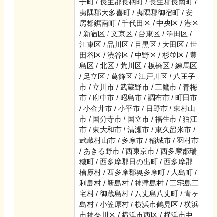
子町 / 長生郡長柄町 / 長生郡長南町 /
夷隅郡大多喜町 / 夷隅郡御宿町 / 安
房郡鋸南町 / 千代田区 / 中央区 / 港区
/ 新宿区 / 文京区 / 台東区 / 墨田区 /
江東区 / 品川区 / 目黒区 / 大田区 / 世
田谷区 / 渋谷区 / 中野区 / 杉並区 / 豊
島区 / 北区 / 荒川区 / 板橋区 / 練馬区
/ 足立区 / 葛飾区 / 江戸川区 / 八王子
市 / 立川市 / 武蔵野市 / 三鷹市 / 青梅
市 / 府中市 / 昭島市 / 調布市 / 町田市
/ 小金井市 / 小平市 / 日野市 / 東村山
市 / 国分寺市 / 国立市 / 福生市 / 狛江
市 / 東大和市 / 清瀬市 / 東久留米市 /
武蔵村山市 / 多摩市 / 稲城市 / 羽村市
/ あきる野市 / 西東京市 / 西多摩郡瑞
穂町 / 西多摩郡日の出町 / 西多摩郡
檜原村 / 西多摩郡奥多摩町 / 大島町 /
利島村 / 新島村 / 神津島村 / 三宅島三
宅村 / 御蔵島村 / 八丈島八丈町 / 青ヶ
島村 / 小笠原村 / 横浜市鶴見区 / 横浜
市神奈川区 / 横浜市西区 / 横浜市中