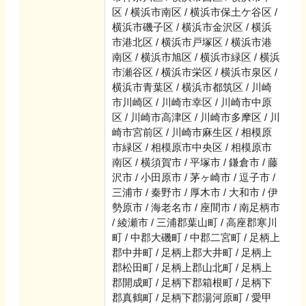
区 / 横浜市南区 / 横浜市保土ケ谷区 /
横浜市磯子区 / 横浜市金沢区 / 横浜
市港北区 / 横浜市戸塚区 / 横浜市港
南区 / 横浜市旭区 / 横浜市緑区 / 横浜
市瀬谷区 / 横浜市栄区 / 横浜市泉区 /
横浜市青葉区 / 横浜市都筑区 / 川崎
市川崎区 / 川崎市幸区 / 川崎市中原
区 / 川崎市高津区 / 川崎市多摩区 / 川
崎市宮前区 / 川崎市麻生区 / 相模原
市緑区 / 相模原市中央区 / 相模原市
南区 / 横須賀市 / 平塚市 / 鎌倉市 / 藤
沢市 / 小田原市 / 茅ヶ崎市 / 逗子市 /
三浦市 / 秦野市 / 厚木市 / 大和市 / 伊
勢原市 / 海老名市 / 座間市 / 南足柄市
/ 綾瀬市 / 三浦郡葉山町 / 高座郡寒川
町 / 中郡大磯町 / 中郡二宮町 / 足柄上
郡中井町 / 足柄上郡大井町 / 足柄上
郡松田町 / 足柄上郡山北町 / 足柄上
郡開成町 / 足柄下郡箱根町 / 足柄下
郡真鶴町 / 足柄下郡湯河原町 / 愛甲