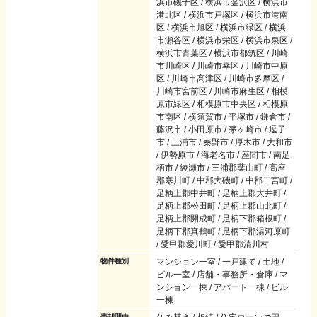
浜市磯子区 / 横浜市金沢区 / 横浜市
港北区 / 横浜市戸塚区 / 横浜市港南
区 / 横浜市旭区 / 横浜市緑区 / 横浜
市瀬谷区 / 横浜市栄区 / 横浜市泉区 /
横浜市青葉区 / 横浜市都筑区 / 川崎
市川崎区 / 川崎市幸区 / 川崎市中原
区 / 川崎市高津区 / 川崎市多摩区 /
川崎市宮前区 / 川崎市麻生区 / 相模
原市緑区 / 相模原市中央区 / 相模原
市南区 / 横須賀市 / 平塚市 / 鎌倉市 /
藤沢市 / 小田原市 / 茅ヶ崎市 / 逗子
市 / 三浦市 / 秦野市 / 厚木市 / 大和市
/ 伊勢原市 / 海老名市 / 座間市 / 南足
柄市 / 綾瀬市 / 三浦郡葉山町 / 高座
郡寒川町 / 中郡大磯町 / 中郡二宮町 /
足柄上郡中井町 / 足柄上郡大井町 /
足柄上郡松田町 / 足柄上郡山北町 /
足柄上郡開成町 / 足柄下郡箱根町 /
足柄下郡真鶴町 / 足柄下郡湯河原町
/ 愛甲郡愛川町 / 愛甲郡清川村
物件種別
マンション一室 / 一戸建て / 土地 /
ビル一室 / 店舗・事務所・倉庫 / マ
ンション一棟 / アパート一棟 / ビル
一棟
売却理由