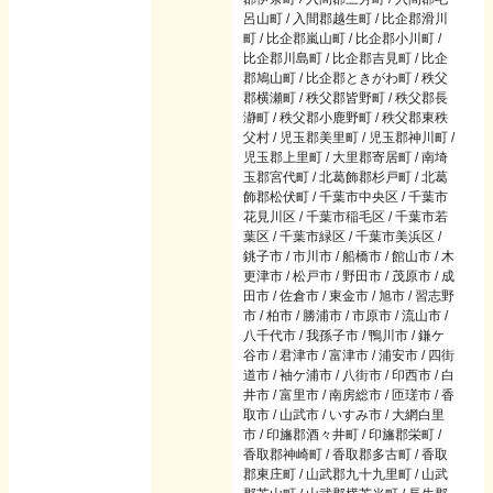
呂山町 / 入間郡越生町 / 比企郡滑川
町 / 比企郡嵐山町 / 比企郡小川町 /
比企郡川島町 / 比企郡吉見町 / 比企
郡鳩山町 / 比企郡ときがわ町 / 秩父
郡横瀬町 / 秩父郡皆野町 / 秩父郡長
瀞町 / 秩父郡小鹿野町 / 秩父郡東秩
父村 / 児玉郡美里町 / 児玉郡神川町 /
児玉郡上里町 / 大里郡寄居町 / 南埼
玉郡宮代町 / 北葛飾郡杉戸町 / 北葛
飾郡松伏町 / 千葉市中央区 / 千葉市
花見川区 / 千葉市稲毛区 / 千葉市若
葉区 / 千葉市緑区 / 千葉市美浜区 /
銚子市 / 市川市 / 船橋市 / 館山市 / 木
更津市 / 松戸市 / 野田市 / 茂原市 / 成
田市 / 佐倉市 / 東金市 / 旭市 / 習志野
市 / 柏市 / 勝浦市 / 市原市 / 流山市 /
八千代市 / 我孫子市 / 鴨川市 / 鎌ケ
谷市 / 君津市 / 富津市 / 浦安市 / 四街
道市 / 袖ケ浦市 / 八街市 / 印西市 / 白
井市 / 富里市 / 南房総市 / 匝瑳市 / 香
取市 / 山武市 / いすみ市 / 大網白里
市 / 印旛郡酒々井町 / 印旛郡栄町 /
香取郡神崎町 / 香取郡多古町 / 香取
郡東庄町 / 山武郡九十九里町 / 山武