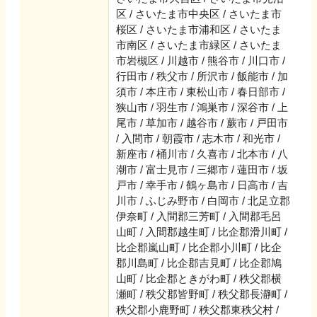
区 / さいたま市中央区 / さいたま市
桜区 / さいたま市浦和区 / さいたま
市南区 / さいたま市緑区 / さいたま
市岩槻区 / 川越市 / 熊谷市 / 川口市 /
行田市 / 秩父市 / 所沢市 / 飯能市 / 加
須市 / 本庄市 / 東松山市 / 春日部市 /
狭山市 / 羽生市 / 鴻巣市 / 深谷市 / 上
尾市 / 草加市 / 越谷市 / 蕨市 / 戸田市
/ 入間市 / 朝霞市 / 志木市 / 和光市 /
新座市 / 桶川市 / 久喜市 / 北本市 / 八
潮市 / 富士見市 / 三郷市 / 蓮田市 / 坂
戸市 / 幸手市 / 鶴ヶ島市 / 日高市 / 吉
川市 / ふじみ野市 / 白岡市 / 北足立郡
伊奈町 / 入間郡三芳町 / 入間郡毛呂
山町 / 入間郡越生町 / 比企郡滑川町 /
比企郡嵐山町 / 比企郡小川町 / 比企
郡川島町 / 比企郡吉見町 / 比企郡鳩
山町 / 比企郡ときがわ町 / 秩父郡横
瀬町 / 秩父郡皆野町 / 秩父郡長瀞町 /
秩父郡小鹿野町 / 秩父郡東秩父村 /