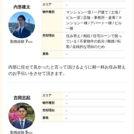
エリア
-
内形建太
物件種別
マンション一室 / 一戸建て / 土地 /
ビル一室 / 店舗・事務所・倉庫 / マ
ンション一棟 / アパート一棟 / ビル
一棟
売却理由
住み替え / 相続 / 住宅ローンで困っ
7
ている / 不要物件の処分 / 離婚 / 転
勤務経験
年目
勤 / 金銭的な理由のため
資格
-
内形に任せて良かったと言って頂けるように精一杯お住み替え
のお手伝いをさせて頂きます。
エリア
-
𠮷岡志起
物件種別
-
売却理由
-
資格
-
5
勤務経験
年目