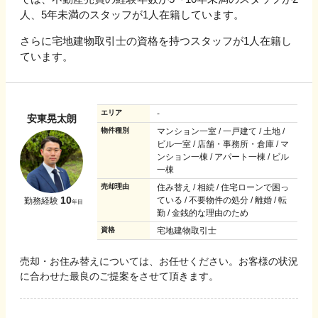
人、5年未満のスタッフが1人在籍しています。
さらに宅地建物取引士の資格を持つスタッフが1人在籍し
ています。
エリア
-
安東晃太朗
物件種別
マンション一室 / 一戸建て / 土地 /
ビル一室 / 店舗・事務所・倉庫 / マ
ンション一棟 / アパート一棟 / ビル
一棟
売却理由
住み替え / 相続 / 住宅ローンで困っ
10
ている / 不要物件の処分 / 離婚 / 転
勤務経験
年目
勤 / 金銭的な理由のため
資格
宅地建物取引士
売却・お住み替えについては、お任せください。お客様の状況
に合わせた最良のご提案をさせて頂きます。