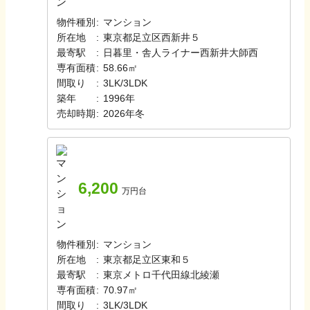
物件種別
:
マンション
所在地
:
東京都足立区西新井５
最寄駅
:
日暮里・舎人ライナー
西新井大師西
専有面積
:
58.66㎡
間取り
:
3LK/3LDK
築年
:
1996年
売却時期
:
2026年冬
6,200
万円台
物件種別
:
マンション
所在地
:
東京都足立区東和５
最寄駅
:
東京メトロ千代田線
北綾瀬
専有面積
:
70.97㎡
間取り
:
3LK/3LDK