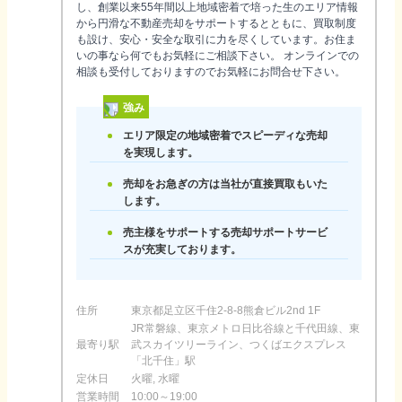
し、創業以来55年間以上地域密着で培った生のエリア情報
から円滑な不動産売却をサポートするとともに、買取制度
も設け、安心・安全な取引に力を尽くしています。お住ま
いの事なら何でもお気軽にご相談下さい。 オンラインでの
相談も受付しておりますのでお気軽にお問合せ下さい。
強み
エリア限定の地域密着でスピーディな売却
を実現します。
売却をお急ぎの方は当社が直接買取もいた
します。
売主様をサポートする売却サポートサービ
スが充実しております。
住所
東京都足立区千住2-8-8熊倉ビル2nd 1F
JR常磐線、東京メトロ日比谷線と千代田線、東
最寄り駅
武スカイツリーライン、つくばエクスプレス
「北千住」駅
定休日
火曜, 水曜
営業時間
10:00～19:00