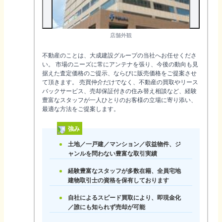
店舗外観
不動産のことは、大成建設グループの当社へお任せくださ
い。 市場のニーズに常にアンテナを張り、今後の動向も見
据えた査定価格のご提示、ならびに販売価格をご提案させ
て頂きます。 売買仲介だけでなく、不動産の買取やリース
バックサービス、売却保証付きの住み替え相談など、経験
豊富なスタッフが一人ひとりのお客様の立場に寄り添い、
最適な方法をご提案します。
強み
土地／一戸建／マンション／収益物件、ジ
ャンルを問わない豊富な取引実績
経験豊富なスタッフが多数在籍、全員宅地
建物取引士の資格を保有しております
自社によるスピード買取により、即現金化
／誰にも知られず売却が可能