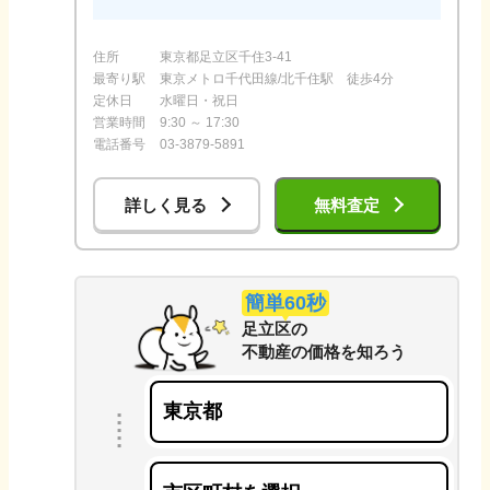
住所
東京都足立区千住3-41
最寄り駅
東京メトロ千代田線/北千住駅 徒歩4分
定休日
水曜日・祝日
営業時間
9:30 ～ 17:30
電話番号
03-3879-5891
詳しく見る
無料査定
簡単60秒
足立区
の
不動産の価格を知ろう