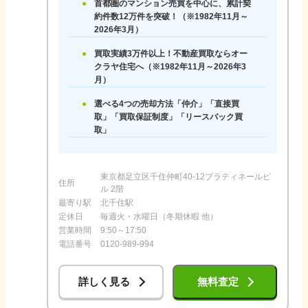
首都圏のマンション売買を中心に、累計契
約件数12万件を突破！（※1982年11月～
2026年3月）
買取実績3万件以上！不動産買取ならオー
クラヤ住宅へ（※1982年11月～2026年3
月）
選べる4つの売却方法「仲介」「直接買
取」「買取保証制度」「リースバック買
取」
東京都足立区千住仲町40-12プラティネールビ
住所
ル 2階
最寄り駅
北千住駅
定休日
毎週火・水曜日（冬期休暇 他）
営業時間
9:50～17:50
電話番号
0120-989-994
詳しく見る
無料査定