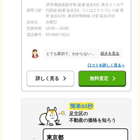
JR常磐線各駅停車 綾瀬 徒歩3分, 東京メトロ千
最寄り駅
代田線 綾瀬 徒歩3分, つくばエクスプレス線 青
井 徒歩12分, 東武伊勢崎線 小菅 徒歩15分
定休日
水曜日
営業時間
10:00～19:00
電話番号
03-5697-5011
続きを見る
とても親切で、わからない事や不安な事も質問するとすぐ対応して頂き。不安材料を取り除いてくださり。熱心に考えてくれる。その姿勢が素晴らしいと思う
口コミを詳しく見る＞
詳しく見る
無料査定
簡単60秒
足立区
の
不動産の価格を知ろう