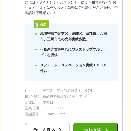
方にはファイナンシャルプランナーによる相談も行ってお
ります！ まずは何なりとお気軽にご相談くださいませ。 中
国語対応可能です！
強み
地域密着で足立区、葛飾区、草加市、八潮
市、三郷市での売却実績多数。
不動産売買を中心にワンストップフルサー
ビスを提供
リフォーム・リノベーション実績１０００
件以上
住所
東京都足立区竹の塚２丁目8-24
最寄り駅
東武伊勢崎線/竹ノ塚 歩7分
定休日
水曜日
営業時間
09:00～19:00
電話番号
03-5851-1555
詳しく見る
無料査定