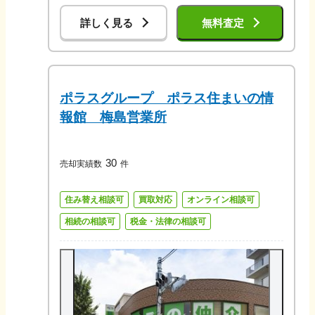
詳しく見る
無料査定
ポラスグループ ポラス住まいの情
報館 梅島営業所
30
売却実績数
件
住み替え相談可
買取対応
オンライン相談可
相続の相談可
税金・法律の相談可