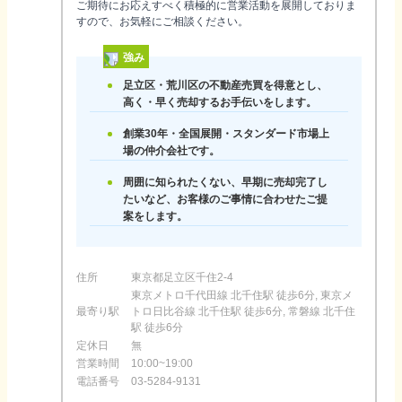
ご期待にお応えすべく積極的に営業活動を展開しておりま
すので、お気軽にご相談ください。
強み
足立区・荒川区の不動産売買を得意とし、
高く・早く売却するお手伝いをします。
創業30年・全国展開・スタンダード市場上
場の仲介会社です。
周囲に知られたくない、早期に売却完了し
たいなど、お客様のご事情に合わせたご提
案をします。
住所
東京都足立区千住2-4
東京メトロ千代田線 北千住駅 徒歩6分, 東京メ
最寄り駅
トロ日比谷線 北千住駅 徒歩6分, 常磐線 北千住
駅 徒歩6分
定休日
無
営業時間
10:00~19:00
電話番号
03-5284-9131