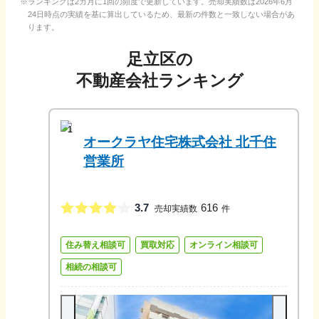
ランキングは2カ月に1回の頻度で更新しています。売却実績数は
2026年6月
24日
時点の実績を基に算出しているため、最新の件数と一致しない場合があ
ります。
足立区
の
不動産会社ランキング
1
オークラヤ住宅株式会社 北千住
営業所
3.7
616
売却実績数
件
住み替え相談可
買取対応
オンライン相談可
相続の相談可