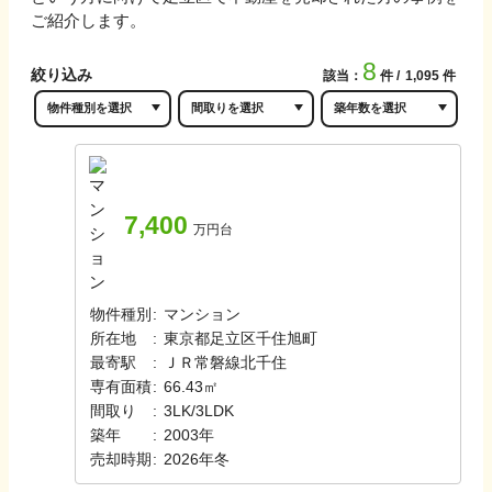
ご紹介します。
8
絞り込み
該当：
件
1,095
件
7,400
万円台
物件種別
:
マンション
所在地
:
東京都足立区千住旭町
最寄駅
:
ＪＲ常磐線
北千住
専有面積
:
66.43㎡
間取り
:
3LK/3LDK
築年
:
2003年
売却時期
:
2026年冬