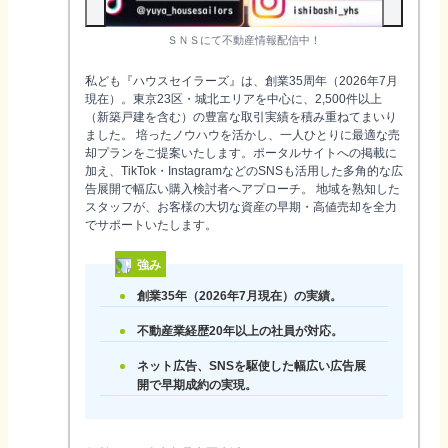
ＳＮＳにて不動産情報配信中！
私ども『ハウスセイラーズ』は、創業35周年（2026年7月
現在）。東京23区・城北エリアを中心に、2,500件以上
（新築戸建を含む）の豊富な取引実績を積み重ねてまいり
ました。 培ったノウハウを活かし、一人ひとりに最適な売
却プランをご提案いたします。ポータルサイトへの掲載に
加え、TikTok・InstagramなどのSNSも活用した多角的な広
告展開で幅広い購入検討者へアプローチ。 地域を熟知した
スタッフが、お客様の大切な資産の早期・高値売却を全力
でサポートいたします。
強み
創業35年（2026年7月現在）の実績。
不動産業経歴20年以上の社員が対応。
ネット広告、SNSを駆使した幅広い広告展
開で早期成約の実現。