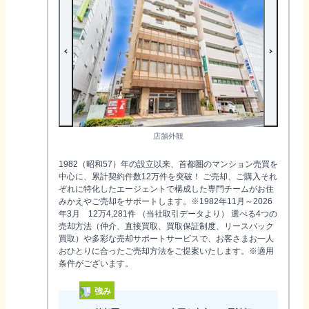
店舗外観
1982（昭和57）年の設立以来、首都圏のマンション売買を
中心に、累計契約件数12万件を突破！ ご売却、ご購入それ
ぞれに特化したエージェントで構成した専門チームがお住
みかえやご売却をサポートします。※1982年11月～2026
年3月 12万4,281件 （当社取引データより） 選べる4つの
売却方法（仲介、直接買取、買取保証制度、リースバック
買取）や多彩な売却サポートサービスで、お客さまお一人
おひとりに合ったご売却方法をご提案いたします。※適用
条件がございます。
強み