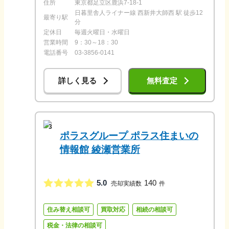
住所
東京都足立区鹿浜7-18-1
日暮里舎人ライナー線 西新井大師西 駅 徒歩12
最寄り駅
分
定休日
毎週火曜日・水曜日
営業時間
9：30～18：30
電話番号
03-3856-0141
詳しく見る
無料査定
3
ポラスグループ ポラス住まいの
情報館 綾瀬営業所
5.0
140
売却実績数
件
住み替え相談可
買取対応
相続の相談可
税金・法律の相談可