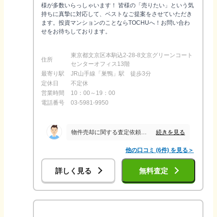
様が多数いらっしゃいます！ 皆様の「売りたい」という気
持ちに真摯に対応して、ベストなご提案をさせていただき
ます。投資マンションのことならTOCHUへ！お問い合わ
せをお待ちしております。
東京都文京区本駒込2-28-8文京グリーンコート
住所
センターオフィス13階
最寄り駅
JR山手線「巣鴨」駅 徒歩3分
定休日
不定休
営業時間
10：00～19：00
電話番号
03-5981-9950
続きを見る
物件売却に関する査定依頼を何社かにお願いしました。 メールの定型的な回答はありましたが、電話で最初にアポイントの連絡があったのはこの方でした。 電話での印象も良く、対応も早かったと思います。 担当者は玉城さんです。
他の口コミ (6件) を見る＞
詳しく見る
無料査定