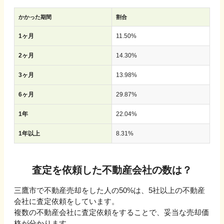
かかった期間
割合
1ヶ月
11.50
%
2ヶ月
14.30
%
3ヶ月
13.98
%
6ヶ月
29.87
%
1年
22.04
%
1年以上
8.31
%
査定を依頼した不動産会社の数は？
三鷹市
で不動産売却をした人の
50
%は、
5社以上
の不動産
会社に査定依頼をしています。
複数の不動産会社に査定依頼をすることで、妥当な売却価
格が分かります。