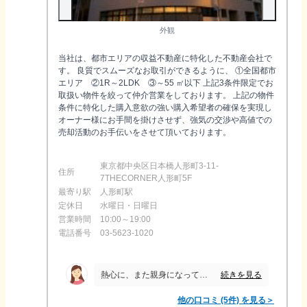
外観
当社は、都市エリアの収益不動産に特化した不動産会社で
す。 良質でスムーズなお取引ができるように、 ①全国都市
エリア ②1R～2LDK ③～55 ㎡以下 上記3条件限定でお
取扱い物件を絞って仲介営業をしております。 上記の物件
条件に特化した購入意欲の強い購入希望者の確保を実現し
オーナー様にお手間を掛けさせず、強気の交渉や高値での
売却活動のお手伝いをさせて頂いております。
東京都中央区日本橋人形町3-11-
住所
7THECORNER人形町5F
最寄り駅
人形町駅
定休日
水曜日・日曜日
営業時間
10:00～19:00
電話番号
03-5623-1020
続きを見る
熱心に、また親身になってこちらの次女も踏まえて相談に乗っていただきました。質問があった際も、すぐに折り返してくれたりなど、丁寧に対応してもらいました。
他の口コミ (5件) を見る＞