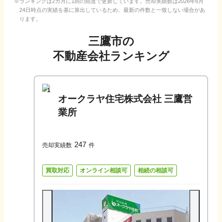
ランキングは2カ月に1回の頻度で更新しています。売却実績数は
2026年6月
24日
時点の実績を基に算出しているため、最新の件数と一致しない場合があ
ります。
三鷹市
の
不動産会社ランキング
1
オークラヤ住宅株式会社 三鷹営
業所
247
売却実績数
件
買取対応
オンライン相談可
相続の相談可