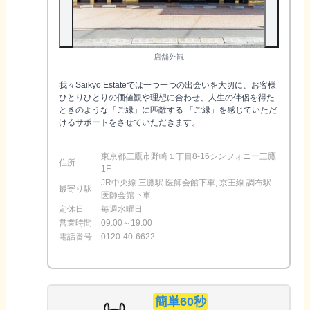
店舗外観
我々Saikyo Estateでは一つ一つの出会いを大切に、お客様
ひとりひとりの価値観や理想に合わせ、人生の伴侶を得た
ときのような「ご縁」に匹敵する 「ご縁」を感じていただ
けるサポートをさせていただきます。
東京都三鷹市野崎１丁目8-16シンフォニー三鷹
住所
1F
JR中央線 三鷹駅 医師会館下車, 京王線 調布駅
最寄り駅
医師会館下車
定休日
毎週水曜日
営業時間
09:00～19:00
電話番号
0120-40-6622
簡単60秒