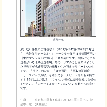
店舗外観
累計取引件数11万件突破！（※11万4842件/2022年3月現
在 当社取引データより） オークラヤ住宅は首都圏専門の
【中古マンションに強い】不動産会社です。 地域ごとに担
当者がいる地域担当者制。そのエリアのことを知り尽くし
た担当者が地域密着型の売却や住み替えをサポートいたし
ます。 「仲介」のほか、「直接買取」「買取保証制度」
「リースバック買取」も選択でき、スピード売却も可能で
す！ 35年以上の実績、マンション売却は是非当社にお任せ
ください。「まかせてよかった」のひと言が私たちの喜び
です。
住所
東京都三鷹市下連雀3-26-12三鷹三菱ビル7階
最寄り駅
JR三鷹駅