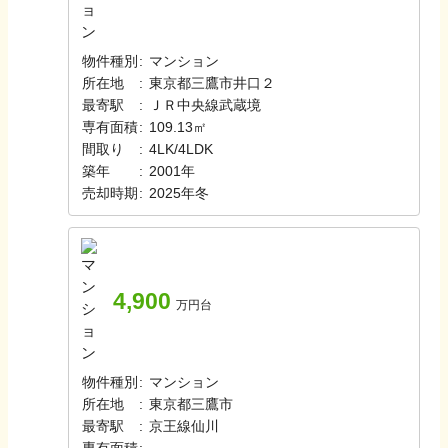
物件種別
:
マンション
所在地
:
東京都三鷹市井口２
最寄駅
:
ＪＲ中央線
武蔵境
専有面積
:
109.13㎡
間取り
:
4LK/4LDK
築年
:
2001年
売却時期
:
2025年冬
4,900
万円台
物件種別
:
マンション
所在地
:
東京都三鷹市
最寄駅
:
京王線
仙川