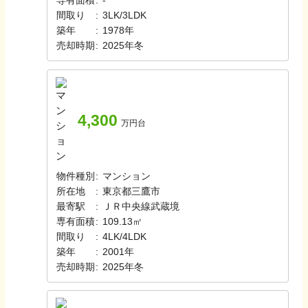
専有面積
:
-
間取り
:
3LK/3LDK
築年
:
1978年
売却時期
:
2025年冬
4,300
万円台
物件種別
:
マンション
所在地
:
東京都三鷹市
最寄駅
:
ＪＲ中央線
武蔵境
専有面積
:
109.13㎡
間取り
:
4LK/4LDK
築年
:
2001年
売却時期
:
2025年冬