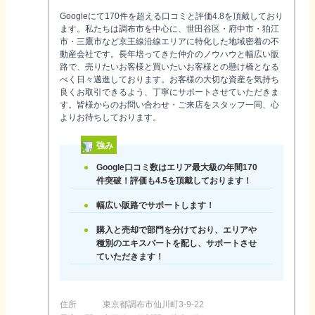
Googleにて170件を超える口コミと評価4.8を頂戴しており
ます。私たちは調布市を中心に、世田谷区・府中市・狛江
市・三鷹市など京王線沿線エリアに特化した地域密着の不
動産会社です。長年培ってきた仲介のノウハウと幅広い販
路で、売りたいお客様と買いたいお客様との懸け橋となる
べく日々邁進しております。お客様の大切な資産を気持ち
良くお取引できるよう、丁寧にサポートさせていただきま
す。皆様からのお問い合わせ・ご来店をスタッフ一同、心
よりお待ちしております。
強み
Google口コミ数はエリア最大級の年間170
件突破！評価も4.5を頂戴しております！
幅広い販路でサポートします！
購入と売却で部門を分けており、エリアや
種別のエキスパートを配し、サポートさせ
ていただきます！
住所
東京都調布市仙川町3-9-22