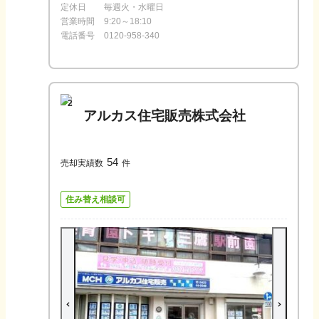
定休日
毎週火・水曜日
営業時間
9:20～18:10
電話番号
0120-958-340
2
アルカス住宅販売株式会社
54
売却実績数
件
住み替え相談可