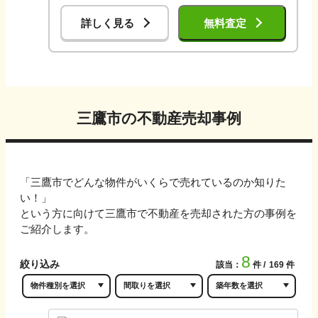
詳しく見る
無料査定
三鷹市
の不動産売却事例
「
三鷹市
でどんな物件がいくらで売れているのか知りた
い！」
という方に向けて
三鷹市
で不動産を売却された方の事例を
ご紹介します。
8
絞り込み
該当：
件
169
件