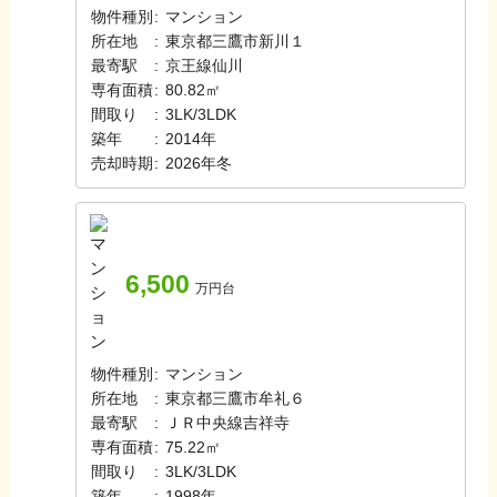
物件種別
:
マンション
所在地
:
東京都三鷹市新川１
最寄駅
:
京王線
仙川
専有面積
:
80.82㎡
間取り
:
3LK/3LDK
築年
:
2014年
売却時期
:
2026年冬
6,500
万円台
物件種別
:
マンション
所在地
:
東京都三鷹市牟礼６
最寄駅
:
ＪＲ中央線
吉祥寺
専有面積
:
75.22㎡
間取り
:
3LK/3LDK
築年
:
1998年