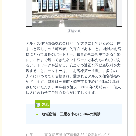
店舗外観
アルカス住宅販売株式会社として大切にしているのは、住
まいと暮らしの「町医者」的存在であること。 地域のお客
様にとって最良のパートナー、最良の相談相手であるため
に、これまで培ってきたネットワークと私たちの強みであ
るフットワークを活かし、安全かつ適正な不動産取引を実
現すること。モットーは、「お客様第一主義」。多くの
人々にいつまでも信頼され、愛されるアルカス住宅販売を
めざします。弊社は三鷹市・調布市を中心に不動産活動を
させていただき、30年目を迎え（2023年7月時点）、個人
個人に合わせてご対応を心がけております。
強み
地域密着、三鷹を中心に30年の実績
住所
東京都三鷹市下連雀3-22-10榎本ビル1Ｆ