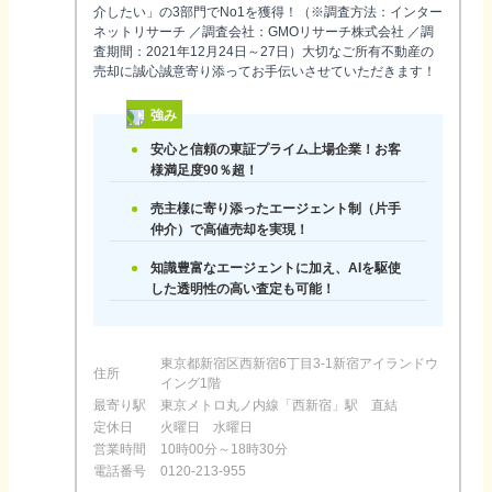
介したい」の3部門でNo1を獲得！（※調査方法：インター
ネットリサーチ ／調査会社：GMOリサーチ株式会社 ／調
査期間：2021年12月24日～27日）大切なご所有不動産の
売却に誠心誠意寄り添ってお手伝いさせていただきます！
強み
安心と信頼の東証プライム上場企業！お客
様満足度90％超！
売主様に寄り添ったエージェント制（片手
仲介）で高値売却を実現！
知識豊富なエージェントに加え、AIを駆使
した透明性の高い査定も可能！
東京都新宿区西新宿6丁目3-1新宿アイランドウ
住所
イング1階
最寄り駅
東京メトロ丸ノ内線「西新宿」駅 直結
定休日
火曜日 水曜日
営業時間
10時00分～18時30分
電話番号
0120-213-955