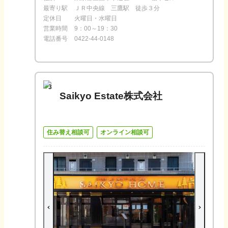
最寄り駅
ＪＲ中央線 三鷹駅 徒歩３分
定休日
火曜日・水曜日
営業時間
9：00～19：30
電話番号
0422-44-0148
3
Saikyo Estate株式会社
住み替え相談可
オンライン相談可