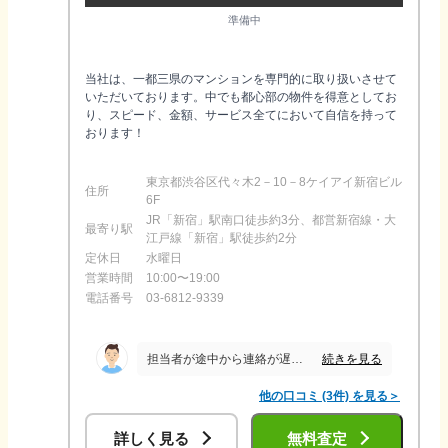
準備中
当社は、一都三県のマンションを専門的に取り扱いさせて
いただいております。中でも都心部の物件を得意としてお
り、スピード、金額、サービス全てにおいて自信を持って
おります！
東京都渋谷区代々木2－10－8ケイアイ新宿ビル
住所
6F
JR「新宿」駅南口徒歩約3分、都営新宿線・大
最寄り駅
江戸線「新宿」駅徒歩約2分
定休日
水曜日
営業時間
10:00〜19:00
電話番号
03-6812-9339
続きを見る
担当者が途中から連絡が遅くなり、また、約束の期日までに対応するといったことが全くできていなかったため 監督省庁から業務改善命令が出るような会社は担当も会社もダメだと思った
他の口コミ (3件) を見る＞
詳しく見る
無料査定