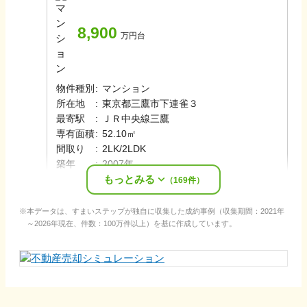
8,900
万円台
物件種別
:
マンション
所在地
:
東京都三鷹市下連雀３
最寄駅
:
ＪＲ中央線
三鷹
専有面積
:
52.10㎡
間取り
:
2LK/2LDK
築年
:
2007年
もっとみる
売却時期
:
2025年秋
（
169
件）
本データは、すまいステップが独自に収集した成約事例（収集期間：2021年
～2026年現在、件数：100万件以上）を基に作成しています。