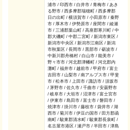
浦市 / 印西市 / 白井市 / 青梅市 / あき
る野市 / 西多摩郡瑞穂町 / 西多摩郡
日の出町 / 横須賀市 / 小田原市 / 秦野
市 / 厚木市 / 伊勢原市 / 座間市 / 綾瀬
市 / 三浦郡葉山町 / 高座郡寒川町 / 中
郡大磯町 / 中郡二宮町 / 新潟市東区 /
新潟市中央区 / 新潟市江南区 / 新潟
市秋葉区 / 長岡市 / 黒部市 / 砺波市 /
中新川郡舟橋村 / 白山市 / 能美市 /
野々市市 / 河北郡津幡町 / 河北郡内
灘町 / 福井市 / 越前市 / 甲府市 / 富士
吉田市 / 山梨市 / 南アルプス市 / 甲斐
市 / 松本市 / 上田市 / 諏訪市 / 須坂市
/ 茅野市 / 佐久市 / 千曲市 / 安曇野市
/ 岐阜市 / 大垣市 / 沼津市 / 富士宮市
/ 伊東市 / 島田市 / 富士市 / 磐田市 /
焼津市 / 掛川市 / 藤枝市 / 袋井市 / 湖
西市 / 菊川市 / 伊豆の国市 / 田方郡函
南町 / 駿東郡清水町 / 駿東郡長泉町 /
名古屋市港区 / 瀬戸市 / 半田市 / 津島