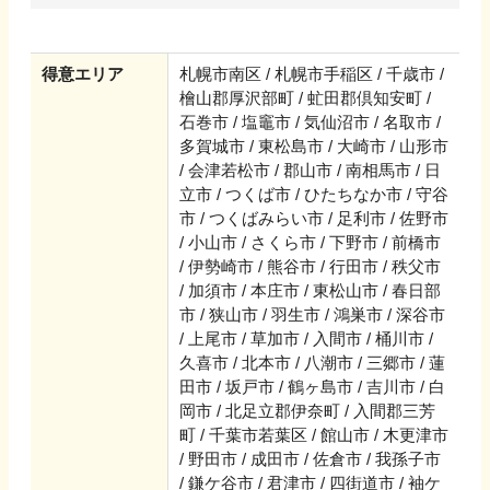
得意エリア
札幌市南区 / 札幌市手稲区 / 千歳市 /
檜山郡厚沢部町 / 虻田郡倶知安町 /
石巻市 / 塩竈市 / 気仙沼市 / 名取市 /
多賀城市 / 東松島市 / 大崎市 / 山形市
/ 会津若松市 / 郡山市 / 南相馬市 / 日
立市 / つくば市 / ひたちなか市 / 守谷
市 / つくばみらい市 / 足利市 / 佐野市
/ 小山市 / さくら市 / 下野市 / 前橋市
/ 伊勢崎市 / 熊谷市 / 行田市 / 秩父市
/ 加須市 / 本庄市 / 東松山市 / 春日部
市 / 狭山市 / 羽生市 / 鴻巣市 / 深谷市
/ 上尾市 / 草加市 / 入間市 / 桶川市 /
久喜市 / 北本市 / 八潮市 / 三郷市 / 蓮
田市 / 坂戸市 / 鶴ヶ島市 / 吉川市 / 白
岡市 / 北足立郡伊奈町 / 入間郡三芳
町 / 千葉市若葉区 / 館山市 / 木更津市
/ 野田市 / 成田市 / 佐倉市 / 我孫子市
/ 鎌ケ谷市 / 君津市 / 四街道市 / 袖ケ