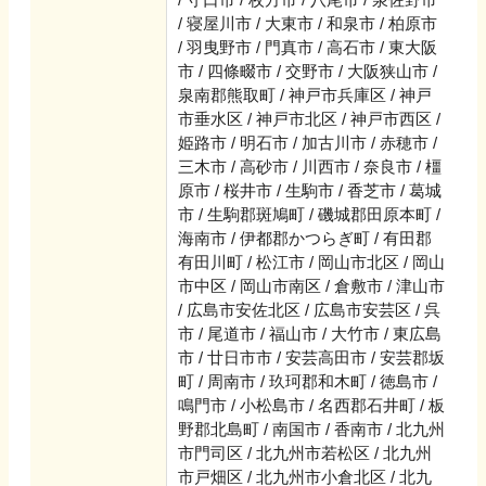
/ 寝屋川市 / 大東市 / 和泉市 / 柏原市
/ 羽曳野市 / 門真市 / 高石市 / 東大阪
市 / 四條畷市 / 交野市 / 大阪狭山市 /
泉南郡熊取町 / 神戸市兵庫区 / 神戸
市垂水区 / 神戸市北区 / 神戸市西区 /
姫路市 / 明石市 / 加古川市 / 赤穂市 /
三木市 / 高砂市 / 川西市 / 奈良市 / 橿
原市 / 桜井市 / 生駒市 / 香芝市 / 葛城
市 / 生駒郡斑鳩町 / 磯城郡田原本町 /
海南市 / 伊都郡かつらぎ町 / 有田郡
有田川町 / 松江市 / 岡山市北区 / 岡山
市中区 / 岡山市南区 / 倉敷市 / 津山市
/ 広島市安佐北区 / 広島市安芸区 / 呉
市 / 尾道市 / 福山市 / 大竹市 / 東広島
市 / 廿日市市 / 安芸高田市 / 安芸郡坂
町 / 周南市 / 玖珂郡和木町 / 徳島市 /
鳴門市 / 小松島市 / 名西郡石井町 / 板
野郡北島町 / 南国市 / 香南市 / 北九州
市門司区 / 北九州市若松区 / 北九州
市戸畑区 / 北九州市小倉北区 / 北九