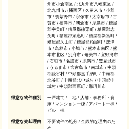
州市小倉南区 / 北九州市八幡東区 /
北九州市八幡西区 / 久留米市 / 小郡
市 / 筑紫野市 / 宗像市 / 太宰府市 / 古
賀市 / 福津市 / 朝倉市 / 糸島市 / 糟屋
郡宇美町 / 糟屋郡篠栗町 / 糟屋郡志
免町 / 糟屋郡須惠町 / 糟屋郡新宮町 /
糟屋郡久山町 / 糟屋郡粕屋町 / 唐津
市 / 鳥栖市 / 小城市 / 熊本市南区 / 熊
本市北区 / 別府市 / 奄美市 / 宜野湾市
/ 石垣市 / 名護市 / 糸満市 / 豊見城市
/ うるま市 / 宮古島市 / 南城市 / 中頭
郡読谷村 / 中頭郡嘉手納町 / 中頭郡
北谷町 / 中頭郡北中城村 / 中頭郡中
城村 / 中頭郡西原町 / 那珂川市
得意な物件種別
一戸建て / 土地 / 店舗・事務所・倉
庫 / マンション一棟 / アパート一棟 /
ビル一棟
得意な売却理由
不要物件の処分 / 金銭的な理由のた
め