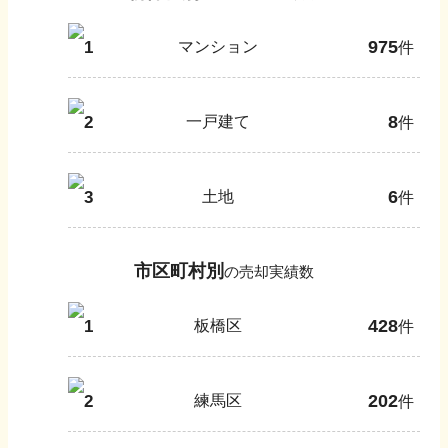
975
1
マンション
件
8
2
一戸建て
件
6
3
土地
件
市区町村別
の売却実績数
428
1
板橋区
件
202
2
練馬区
件