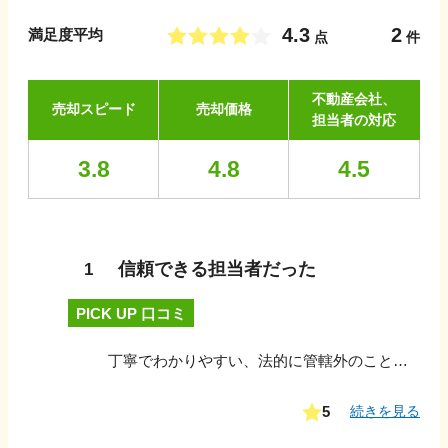
4.3
2
満足度平均
点
件
不動産会社、
売却スピード
売却価格
担当者の対応
3.8
4.8
4.5
信頼できる担当者だった
1
PICK UP 口コミ
丁寧でわかりやすい、法的に管轄外のこと、税金など、は丁寧に理由を話してわかりかねるという返事で信用おけると思った。メールも電話も早く返事もらえた。
5
続きを見る