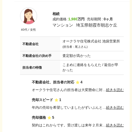
相続
成約価格 :
1,980
万円
売却期間 :
0ヶ月
マンション
埼玉県朝霞市朝志ケ丘
40
代 /
女性
オークラヤ住宅株式会社 池袋営業所
不動産会社
(担当者 :
尾上さん
)
査定額が高かった
不動産会社の決め手
こまめに連絡をもらえた / 返信が早
担当者の特徴
かった
不動産会社、担当者の対応
4
オークラヤ住宅さんの担当者は大変懸命に対応してくれました。ありがたかったです。けれど最終決済が希望よりだいぶ遅くなったとは思っています。年内希望がそこから２か月もずれ込むのは想定外でした。
続きを読む
売却スピード
1
年内の売却を希望していましたがずいぶんと遅くなりました。本来はもっと早くスピード売却をしたかったです。なぜ遅い受け渡しになったかはわかりません。
続きを読む
売却価格
5
契約はこれからです。受け渡しは来年２月末の予定です。 価格の説明は十分になされました。 金額は納得です。 直接買い取りのため販売価格は知りません。
続きを読む