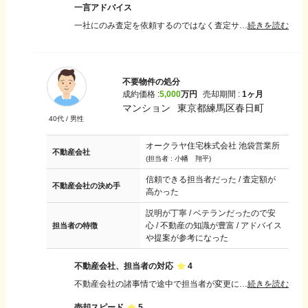
一言アドバイス
一社にのみ査定を依頼するのではなく査定サイトで何社にもかかわってもらえるようにするのが良いと思いました。また売却までのプロセスをきちんと説明できまたエビデンスも残せる取引ができる会社がよいと思います。
続きを読む
不要物件の処分
成約価格 :
5,000
万円
売却期間 :
1ヶ月
マンション
東京都練馬区春日町
40
代 /
男性
オークラヤ住宅株式会社 池袋営業所
不動産会社
(担当者 :
小幡 翔平
)
信頼できる担当者だった / 査定額が
不動産会社の決め手
高かった
説明が丁寧 / ベテランだったので安
心 / 不動産の知識が豊富 / アドバイス
担当者の特徴
や提案が参考になった
不動産会社、担当者の対応
4
不動産会社の諸事情で途中で担当者が変更になってしまったことには一瞬不安な気持ちになりましたが後任の担当者についても前任者同様信頼における担当者だったため問題もなくスムーズに運べました。
続きを読む
売却スピード
5