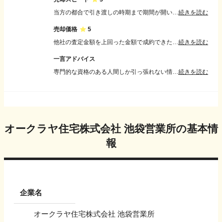
当方の都合で引き渡しの時期まで期間が開いていたが、かなり早い段階で売却できその条件を買主様への説明・交渉してもらえたため安心して引き渡しの時期まで送れました。
続きを読む
売却価格
5
他社の査定金額を上回った金額で成約できたため満足しています。値引き交渉も視野に入れて販売価格を設定したことも最終的に満足のいく金額で成約できた。
続きを読む
一言アドバイス
専門的な資格のある人間しか引っ張れない情報もありますが、ネット社会なので自身でも様々な情報を検索することができます。売却物件や同等物件の過去の成約履歴などは検索すればでてくるため、査定の前に自身でもある程度調査しておき妥当性の判断材料としていました。また、査定後はその不動産会社のホームページや担当者の情報を検索するなどをしてその情報も仲介担当を決める上で１つの材料としました。不動産の担当者の話だけですべてを決定するのではなくて自身の考えを持って相談するスタンスで臨むことが望ましいです。あくまでも売主である自身が当事者であるということを忘れず取り組むことで満足のいく結果が得られるはずです。
続きを読む
オークラヤ住宅株式会社 池袋営業所
の基本情
報
企業名
オークラヤ住宅株式会社 池袋営業所