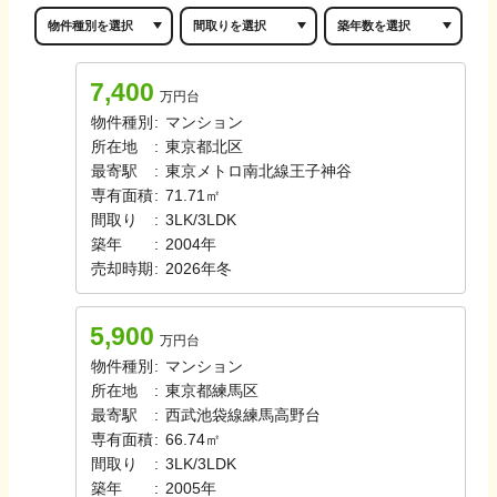
7,400
万円台
物件種別
:
マンション
所在地
:
東京都北区
最寄駅
:
東京メトロ南北線
王子神谷
専有面積
:
71.71㎡
間取り
:
3LK/3LDK
築年
:
2004年
売却時期
:
2026年冬
5,900
万円台
物件種別
:
マンション
所在地
:
東京都練馬区
最寄駅
:
西武池袋線
練馬高野台
専有面積
:
66.74㎡
間取り
:
3LK/3LDK
築年
:
2005年