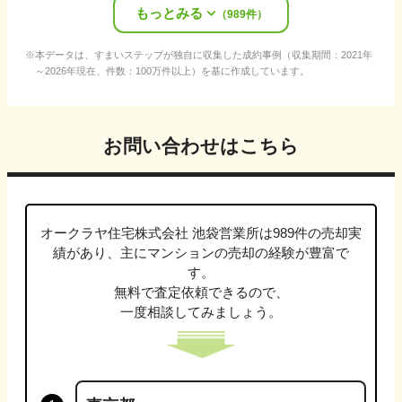
もっとみる
売却時期
:
2026年冬
（
989
件）
本データは、すまいステップが独自に収集した成約事例（収集期間：2021年
～2026年現在、件数：100万件以上）を基に作成しています。
お問い合わせはこちら
オークラヤ住宅株式会社 池袋営業所
は
989
件の売却実
績があり、主に
マンション
の売却の経験が豊富で
す。
無料で査定依頼できるので、
一度相談してみましょう。