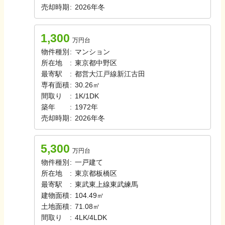
売却時期
:
2026年冬
1,300
万円台
物件種別
:
マンション
所在地
:
東京都中野区
最寄駅
:
都営大江戸線
新江古田
専有面積
:
30.26㎡
間取り
:
1K/1DK
築年
:
1972年
売却時期
:
2026年冬
5,300
万円台
物件種別
:
一戸建て
所在地
:
東京都板橋区
最寄駅
:
東武東上線
東武練馬
建物面積
:
104.49㎡
土地面積
:
71.08㎡
間取り
:
4LK/4LDK