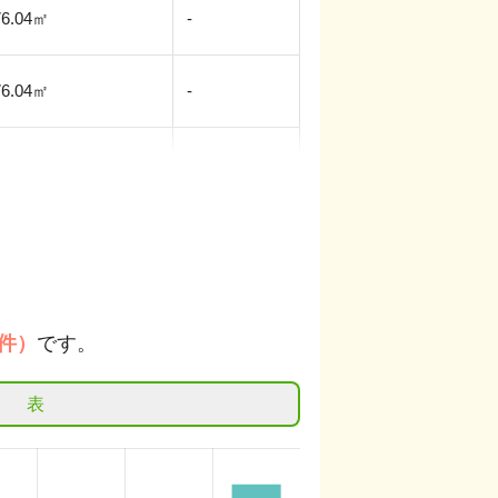
76.04
㎡
-
76.04
㎡
-
76.04
㎡
南西
件）
です。
表