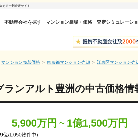
出会える一括査定サイト
不動産会社を探す
マンション相場・価格
査定シミュレーシ
マンション売却価格
東京都マンション売却
江東区マンション売
グランアルト豊洲
の中古価格情
5,900万円
1億1,500万円
〜
9
位/
1,050
物件中)