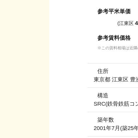
参考平米単価
4
(
江東区
参考賃料価格
この賃料相場は近隣
住所
東京都 江東区 豊洲
構造
SRC(鉄骨鉄筋コ
築年数
2001年7月
(築
25
年