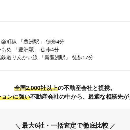
有楽町線
「
豊洲駅
」 徒歩
4
分
かもめ
「
豊洲駅
」 徒歩
4
分
速鉄道りんかい線
「
新豊洲駅
」 徒歩
17
分
全国2,000社以上
の不動産会社と提携。
ションに強い
不動産会社の中から、
最適な相談先が
最大6社・一括査定で徹底比較