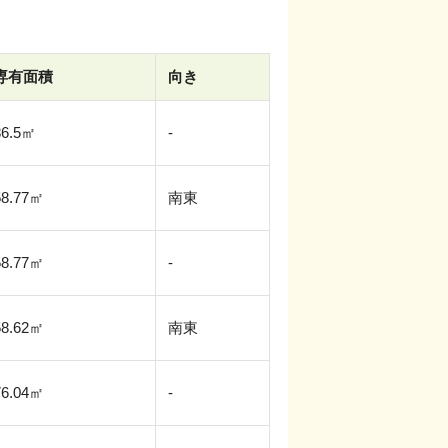
専有面積
向き
6.5
㎡
-
58.77
㎡
南東
58.77
㎡
-
58.62
㎡
南東
76.04
㎡
-