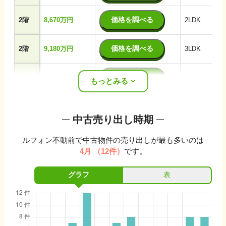
価格を調べる
2階
8,670万円
2LDK
価格を調べる
2階
9,180万円
3LDK
価格を調べる
2階
9,350万円
3LDK
もっとみる
中古売り出し時期
ルフォン不動前
で中古物件の売り出しが最も多いのは
4月
（
12
件）
です。
グラフ
表