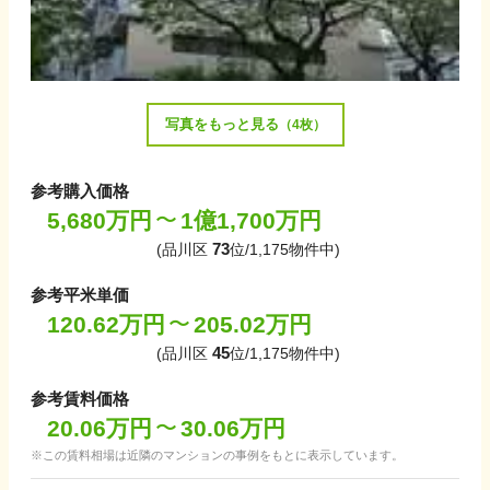
写真をもっと見る
（
4
枚）
参考購入価格
5,680万円
1億1,700万円
〜
73
(
品川区
位/
1,175
物件中)
参考平米単価
120.62万円
205.02万円
〜
45
(
品川区
位/
1,175
物件中)
参考賃料価格
20.06万円
30.06万円
〜
この賃料相場は近隣のマンションの事例をもとに表示しています。