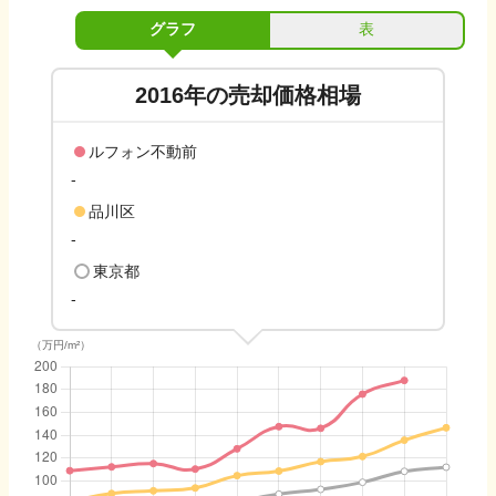
グラフ
表
2016
年の売却価格相場
ルフォン不動前
-
品川区
-
東京都
-
（万円/m²）