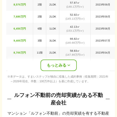
57.87
㎡
8,570万円
2階
2LDK
2023年09月
(
148.1万円
/㎡)
52.92
㎡
7,680万円
2階
2LDK
2023年09月
(
145.13万円
/㎡)
42.13
㎡
6,450万円
6階
1LDK
2023年08月
(
153.1万円
/㎡)
66.82
㎡
9,400万円
3階
3LDK
2023年07月
(
140.68万円
/㎡)
58.83
㎡
8,700万円
11階
2LDK
2023年04月
(
147.89万円
/㎡)
62.91
㎡
もっとみる
8,800万円
5階
3LDK
2022年10月
(
139.89万円
/㎡)
本データは、すまいステップが独自に収集した成約事例（収集期間：2021年
～2026年現在、件数：100万件以上）を基に作成しています。
ルフォン不動前
の売却実績がある不動
産会社
マンション「
ルフォン不動前
」の売却実績を有する不動産