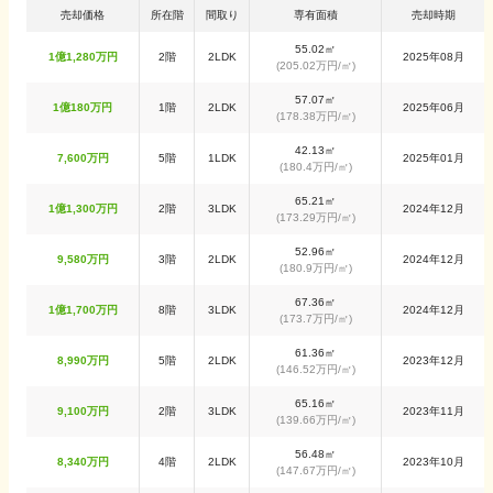
売却価格
所在階
間取り
専有面積
売却時期
55.02
㎡
1億1,280万円
2階
2LDK
2025年08月
(
205.02万円
/㎡)
57.07
㎡
1億180万円
1階
2LDK
2025年06月
(
178.38万円
/㎡)
42.13
㎡
7,600万円
5階
1LDK
2025年01月
(
180.4万円
/㎡)
65.21
㎡
1億1,300万円
2階
3LDK
2024年12月
(
173.29万円
/㎡)
52.96
㎡
9,580万円
3階
2LDK
2024年12月
(
180.9万円
/㎡)
67.36
㎡
1億1,700万円
8階
3LDK
2024年12月
(
173.7万円
/㎡)
61.36
㎡
8,990万円
5階
2LDK
2023年12月
(
146.52万円
/㎡)
65.16
㎡
9,100万円
2階
3LDK
2023年11月
(
139.66万円
/㎡)
56.48
㎡
8,340万円
4階
2LDK
2023年10月
(
147.67万円
/㎡)