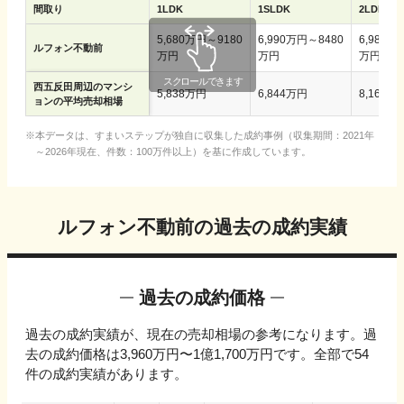
間取り
1LDK
1SLDK
2LDK
5,680万円～9180
6,990万円～8480
6,980万
ルフォン不動前
万円
万円
万円
西五反田
周辺のマンシ
5,838万円
6,844万円
8,168万
ョンの平均売却相場
本データは、すまいステップが独自に収集した成約事例（収集期間：2021年
～2026年現在、件数：100万件以上）を基に作成しています。
ルフォン不動前
の過去の成約実績
過去の成約価格
過去の成約実績が、現在の売却相場の参考になります。過
去の成約価格は
3,960万円〜1億1,700万円
です。全部で
54
件の成約実績があります。