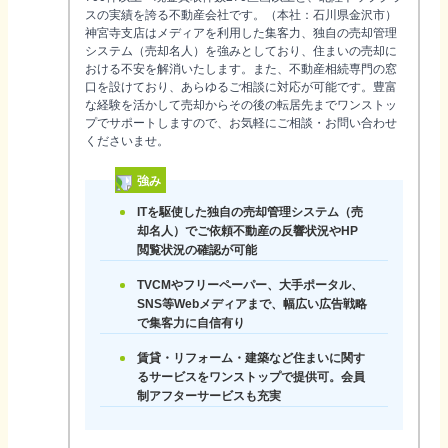
スの実績を誇る不動産会社です。（本社：石川県金沢市）
神宮寺支店はメディアを利用した集客力、独自の売却管理
システム（売却名人）を強みとしており、住まいの売却に
おける不安を解消いたします。また、不動産相続専門の窓
口を設けており、あらゆるご相談に対応が可能です。豊富
な経験を活かして売却からその後の転居先までワンストッ
プでサポートしますので、お気軽にご相談・お問い合わせ
くださいませ。
強み
ITを駆使した独自の売却管理システム（売
却名人）でご依頼不動産の反響状況やHP
閲覧状況の確認が可能
TVCMやフリーペーパー、大手ポータル、
SNS等Webメディアまで、幅広い広告戦略
で集客力に自信有り
賃貸・リフォーム・建築など住まいに関す
るサービスをワンストップで提供可。会員
制アフターサービスも充実