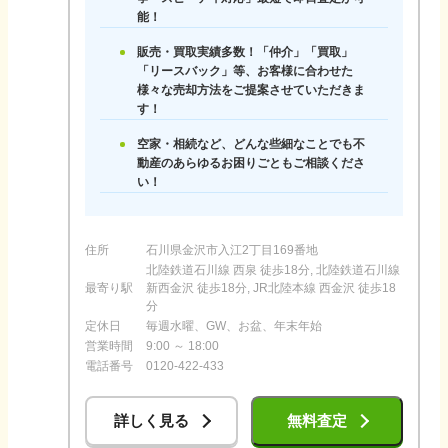
能！
販売・買取実績多数！「仲介」「買取」
「リースバック」等、お客様に合わせた
様々な売却方法をご提案させていただきま
す！
空家・相続など、どんな些細なことでも不
動産のあらゆるお困りごともご相談くださ
い！
住所
石川県金沢市入江2丁目169番地
北陸鉄道石川線 西泉 徒歩18分, 北陸鉄道石川線
最寄り駅
新西金沢 徒歩18分, JR北陸本線 西金沢 徒歩18
分
定休日
毎週水曜、GW、お盆、年末年始
営業時間
9:00 ～ 18:00
電話番号
0120-422-433
詳しく見る
無料査定