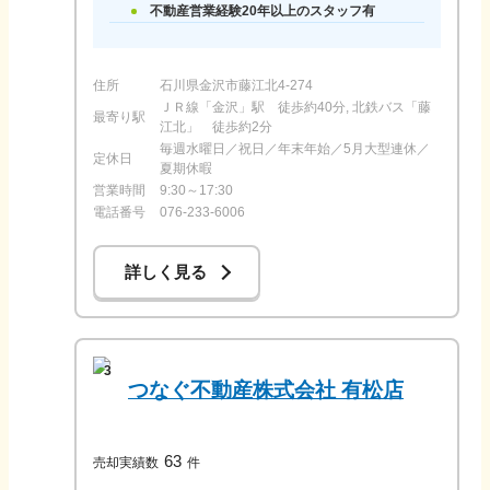
不動産営業経験20年以上のスタッフ有
住所
石川県金沢市藤江北4-274
ＪＲ線「金沢」駅 徒歩約40分, 北鉄バス「藤
最寄り駅
江北」 徒歩約2分
毎週水曜日／祝日／年末年始／5月大型連休／
定休日
夏期休暇
営業時間
9:30～17:30
電話番号
076-233-6006
詳しく見る
3
つなぐ不動産株式会社 有松店
63
売却実績数
件