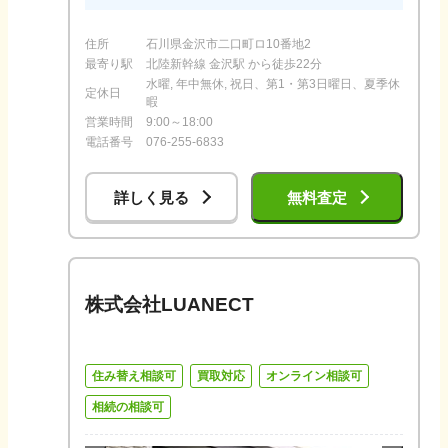
住所
石川県金沢市二口町ロ10番地2
最寄り駅
北陸新幹線 金沢駅 から徒歩22分
水曜, 年中無休, 祝日、第1・第3日曜日、夏季休
定休日
暇
営業時間
9:00～18:00
電話番号
076-255-6833
詳しく見る
無料査定
株式会社LUANECT
住み替え相談可
買取対応
オンライン相談可
相続の相談可