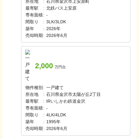
所在地
:
石川県金沢市上安原町
最寄駅
:
北鉄バス
上安原
専有面積
:
-
間取り
:
3LK/3LDK
築年
:
2026年
売却時期
:
2026年6月
2,000
万円台
物件種別
:
一戸建て
所在地
:
石川県金沢市太陽が丘2丁目
最寄駅
:
IRいしかわ鉄道
金沢
専有面積
:
-
間取り
:
4LK/4LDK
築年
:
1995年
売却時期
:
2026年6月