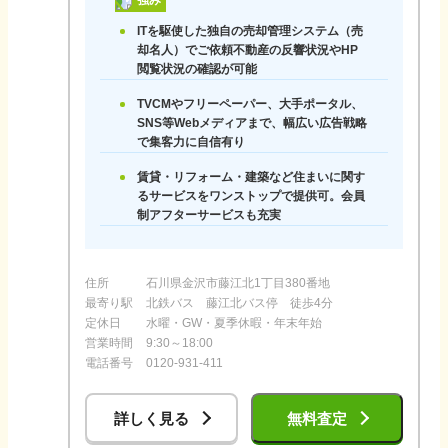
強み
ITを駆使した独自の売却管理システム（売
却名人）でご依頼不動産の反響状況やHP
閲覧状況の確認が可能
TVCMやフリーペーパー、大手ポータル、
SNS等Webメディアまで、幅広い広告戦略
で集客力に自信有り
賃貸・リフォーム・建築など住まいに関す
るサービスをワンストップで提供可。会員
制アフターサービスも充実
住所
石川県金沢市藤江北1丁目380番地
最寄り駅
北鉄バス 藤江北バス停 徒歩4分
定休日
水曜・GW・夏季休暇・年末年始
営業時間
9:30～18:00
電話番号
0120-931-411
詳しく見る
無料査定