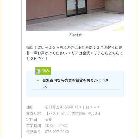
店舗外観
売却！買い替えをお考えの方は不動産歴３２年の弊社に是
非一声お声かけください エリアは金沢エリアならどちらで
もＯＫです！
強み
金沢市内なら売買も賃貸もおまかせ下さ
い。
住所
石川県金沢市平和町３丁目３－１
最寄り駅
【バス】 金沢市民病院前 停歩3分
定休日
日曜
営業時間
10:00～19:00
電話番号
076-227-8843