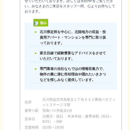
せていただいております。詳しくは当社HPをご覧くださ
い。みなさまのご来店をスタッフ一同、心よりお待ちして
おります。
強み
石川県近郊を中心に、北陸地方の収益・投
資用アパート・マンションを専門に取り扱
っております。
家主目線で経験豊富なアドバイスをさせて
いただいております。
専門業者の当社ならではの情報収集力で、
物件の裏に潜む売却理由や隠れたいきさつ
などを惜しみなく提供しています。
石川県金沢市高尾台１丁目４４２番地ベネフィ
住所
ットステージ３階
最寄り駅
窪南バス停徒歩1分
日曜日・祝日 ・年末年始・夏季休暇（8/12～
定休日
8/15）・GW
営業時間
10:00～19:00