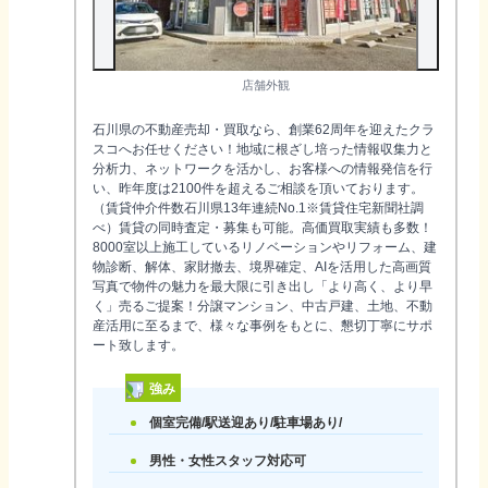
店舗外観
石川県の不動産売却・買取なら、創業62周年を迎えたクラ
スコへお任せください！地域に根ざし培った情報収集力と
分析力、ネットワークを活かし、お客様への情報発信を行
い、昨年度は2100件を超えるご相談を頂いております。
（賃貸仲介件数石川県13年連続No.1※賃貸住宅新聞社調
べ）賃貸の同時査定・募集も可能。高価買取実績も多数！
8000室以上施工しているリノベーションやリフォーム、建
物診断、解体、家財撤去、境界確定、AIを活用した高画質
写真で物件の魅力を最大限に引き出し「より高く、より早
く」売るご提案！分譲マンション、中古戸建、土地、不動
産活用に至るまで、様々な事例をもとに、懇切丁寧にサポ
ート致します。
強み
個室完備/駅送迎あり/駐車場あり/
男性・女性スタッフ対応可