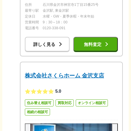
住所
石川県金沢市神宮寺1丁目15番25号
最寄り駅
金沢駅, 東金沢駅
定休日
水曜・GW・夏季休暇・年末年始
営業時間
9：30～18：00
電話番号
0120-338-091
詳しく見る
無料査定
株式会社さくらホーム 金沢支店
5.0
住み替え相談可
買取対応
オンライン相談可
相続の相談可