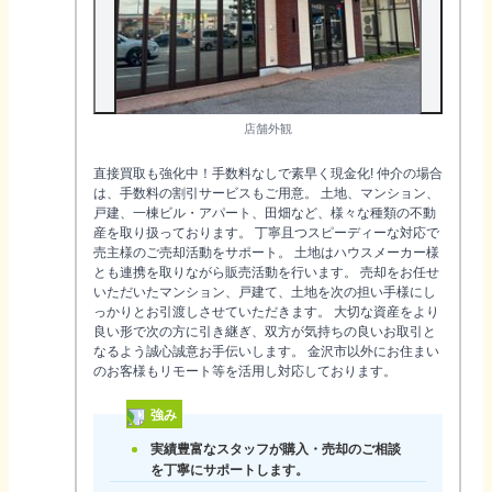
店舗外観
直接買取も強化中！手数料なしで素早く現金化! 仲介の場合
は、手数料の割引サービスもご用意。 土地、マンション、
戸建、一棟ビル・アパート、田畑など、様々な種類の不動
産を取り扱っております。 丁寧且つスピーディーな対応で
売主様のご売却活動をサポート。 土地はハウスメーカー様
とも連携を取りながら販売活動を行います。 売却をお任せ
いただいたマンション、戸建て、土地を次の担い手様にし
っかりとお引渡しさせていただきます。 大切な資産をより
良い形で次の方に引き継ぎ、双方が気持ちの良いお取引と
なるよう誠心誠意お手伝いします。 金沢市以外にお住まい
のお客様もリモート等を活用し対応しております。
強み
実績豊富なスタッフが購入・売却のご相談
を丁寧にサポートします。