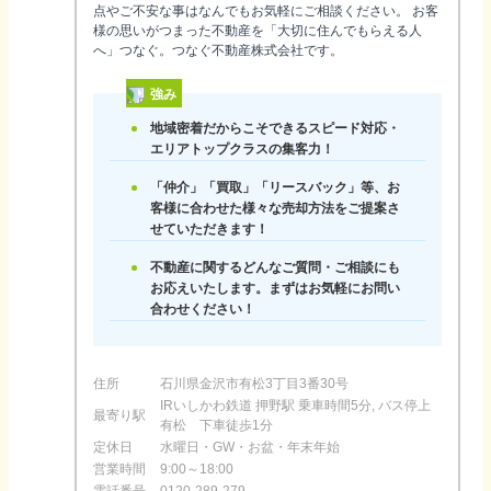
点やご不安な事はなんでもお気軽にご相談ください。 お客
様の思いがつまった不動産を「大切に住んでもらえる人
へ」つなぐ。つなぐ不動産株式会社です。
強み
地域密着だからこそできるスピード対応・
エリアトップクラスの集客力！
「仲介」「買取」「リースバック」等、お
客様に合わせた様々な売却方法をご提案さ
せていただきます！
不動産に関するどんなご質問・ご相談にも
お応えいたします。まずはお気軽にお問い
合わせください！
住所
石川県金沢市有松3丁目3番30号
IRいしかわ鉄道 押野駅 乗車時間5分, バス停上
最寄り駅
有松 下車徒歩1分
定休日
水曜日・GW・お盆・年末年始
営業時間
9:00～18:00
電話番号
0120-289-279