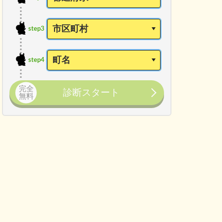
step3
step4
完全
診断スタート
無料