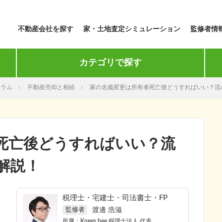
不動産会社を探す
家・土地査定シミュレーション
監修者情
カテゴリで探す
コラム
不動産売却と相続
家の名義変更は所有者死亡後どうすればいい？流
死亡後どうすればいい？流
解説！
税理士・宅建士・司法書士・FP
渡邊 浩滋
監修者
所属：
Knees bee 税理士法人
代表