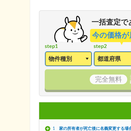
一括査定で
今の価格が
step1
step2
完全
無料
1
家の所有者が死亡後に名義変更する場