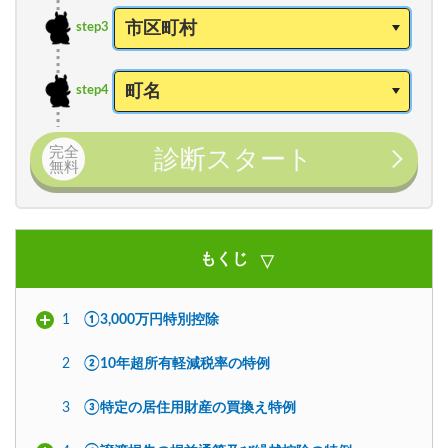
step3
step4
完全
診断スタート
無料
もくじ
1
①3,000万円特別控除
2
②10年超所有軽減税率の特例
3
③特定の居住用財産の買換え特例