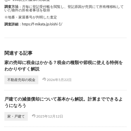
調査方法
：月毎に登記受付帳を閲覧し、登記原因が売買にて所有権移転して
いた物件の所有者事項を取得
※地番・家屋番号が判明した査定
調査詳細
：
https://f-mikata.jp/oishi-1/
関連する記事
家の売却に税金はかかる？税金の種類や節税に使える特例を
わかりやすく解説
2026年5月22日
不動産売却の税金
戸建ての減価償却について基本から解説。計算までできるよ
うになろう
2025年12月12日
家・戸建て