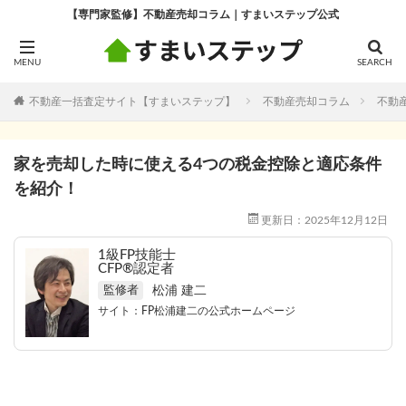
【専門家監修】不動産売却コラム｜すまいステップ公式
不動産一括査定サイト【すまいステップ】
不動産売却コラム
不動
家を売却した時に使える4つの税金控除と適応条件
を紹介！
更新日：2025年12月12日
1級FP技能士
CFP®認定者
松浦 建二
監修者
サイト：
FP松浦建二の公式ホームページ