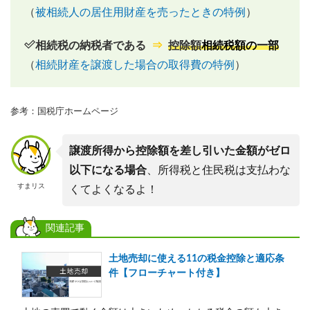
（
被相続人の居住用財産を売ったときの特例
）
相続税の納税者である
⇒
控除額
相続税額の一部
（
相続財産を譲渡した場合の取得費の特例
）
参考：国税庁ホームページ
譲渡所得から控除額を差し引いた金額がゼロ
以下になる場合
、所得税と住民税は支払わな
すまリス
くてよくなるよ！
関連記事
土地売却に使える11の税金控除と適応条
件【フローチャート付き】