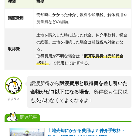
種類
概要
売却時にかかった仲介手数料や印紙税、解体費用や
譲渡費用
測量費などの総額。
土地を購入した時に払った代金、仲介手数料、税金
の総額。土地を相続した場合は相続税も対象とな
取得費
る。
取得費用が不明な場合は「
概算取得費（売却代金
×5%）
」で代用して計算する。
譲渡所得から
譲渡費用と取得費を差し引いた
金額がゼロ以下になる場合
、所得税も住民税
すまリス
も支払わなくてよくなるよ！
関連記事
土地売却にかかる費用は？ 仲介手数料・