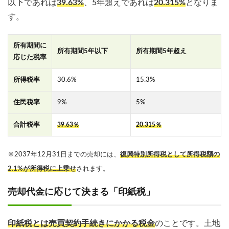
以下であれば
39.63%
、5年超えであれば
20.315%
となりま
す。
所有期間に
所有期間5年以下
所有期間5年超え
応じた税率
所得税率
30.6%
15.3%
住民税率
9%
5%
合計税率
39.63％
20.315％
※2037年12月31日までの売却には、
復興特別所得税として所得税額の
2.1%が所得税に上乗せ
されます。
売却代金に応じて決まる「印紙税」
印紙税とは売買契約手続きにかかる税金
のことです。土地