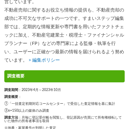
営しています。
不動産売却に関するお役立ち情報の提供も、不動産売却の
成功に不可欠なサポートの一つです。すまいステップ編集
部では、定期的な情報更新や専門書を用いたファクトチェ
ックに加え、不動産宅建業士・税理士・ファイナンシャル
プランナー（FP）などの専門家による監修・執筆を行
い、ユーザーに正確かつ最新の情報を届けられるよう努め
ています。
> 編集ポリシー
調査概要
調査期間
：2023年4月～2023年10月
調査概要
：
①「一括査定初期対応コールセンター」で受信した査定情報を基に集計
②n=150以上の媒体のみ調査
調査方法
：月毎に登記受付帳を閲覧し、登記原因が売買にて所有権移転して
いた物件の所有者事項を取得
※地番・家屋番号が判明した査定