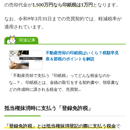
の売却代金が
1,500万円なら印紙税は1万円
となります。
なお、令和9年3月31日までの売買契約では、軽減税率が
適用されています。
関連記事
不動産売却の印紙税はいくら？税額早見
表＆節税のポイントを解説
「不動産売却で支払う『印紙税』ってどんな税金なのか
な…？」 印紙税とは、金銭の取引をする契約書や、領収書な
どの作成時に課される税金で、売買契...
抵当権抹消時に支払う「登録免許税」
「登録免許税」
とは
抵当権抹消登記の際に支払う税金
で