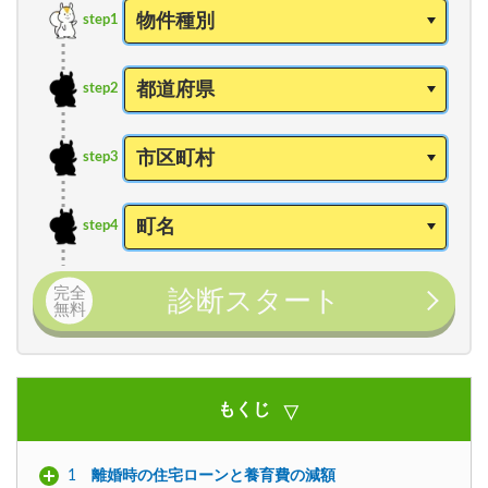
step1
step2
step3
step4
完全
診断スタート
無料
もくじ
1
離婚時の住宅ローンと養育費の減額