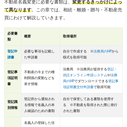
不動産名義変更に必要な書類は、
変更するきっかけによっ
て異なります
。この章では、相続・離婚・贈与・不動産売
買にわけて解説していきます。
必要書
概要
取得場所
類
登記申
必要な事項を記載し
自分で作成する ※
法務局のHP
から
請書
た申請書
様式を取得可能
法務局 ※法務局が提供する
登記・
登記事
不動産の今までの権
供託オンライン申請システム
や
法務
項証明
利関係の変動などを
局のHP
でダウンロードできる
登記事
書
表す情報
項証明書交付申請書
で取得可能
登記所から通知され
自分で保管してある書類を使用す
登記識
る情報で名義人の本
る ※不動産を取得された際に発行
別情報
人確認のための書類
された書類
名義人の登録した住