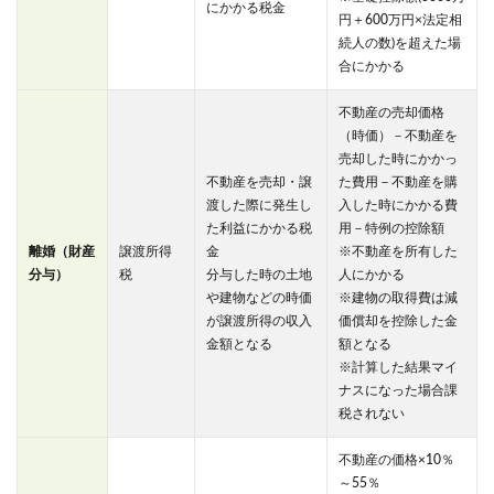
にかかる税金
円＋600万円×法定相
続人の数)を超えた場
合にかかる
不動産の売却価格
（時価）－不動産を
売却した時にかかっ
不動産を売却・譲
た費用－不動産を購
渡した際に発生し
入した時にかかる費
た利益にかかる税
用－特例の控除額
離婚
（財産
譲渡所得
金
※不動産を所有した
分与）
税
分与した時の土地
人にかかる
や建物などの時価
※建物の取得費は減
が譲渡所得の収入
価償却を控除した金
金額となる
額となる
※計算した結果マイ
ナスになった場合課
税されない
不動産の価格×10％
～55％