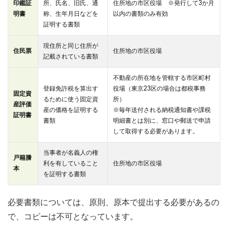
印鑑証
所、氏名、旧氏、通
住所地の市区役場 ※発行して3か月
明書
称、生年月日などを
以内の書類のみ有効
証明する書類
現住所と同じ住所が
住民票
住所地の市区役場
記載されている書類
不動産の所在地を管轄する市区町村
登録免許税を算出す
役場（東京23区の場合は都税事務
固定資
るために使う固定資
所）
産評価
産の価格を証明する
※毎年送付される納税通知書や課税
証明書
書類
明細書とは別に、窓口や郵送で申請
して取得する必要があります。
当事者が名義人の権
戸籍謄
利を有していること
住所地の市区役場
本
を証明する書類
必要書類については、原則、原本で提出する必要があるの
で、コピーは不可となっています。