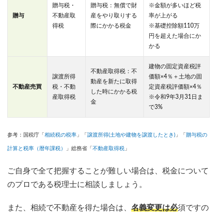
贈与税・
贈与税：無償で財
※金額が多いほど税
贈与
不動産取
産をやり取りする
率が上がる
得税
際にかかる税金
※基礎控除額110万
円を超えた場合にか
かる
建物の固定資産税評
不動産取得税：不
譲渡所得
価額×4％＋土地の固
動産を新たに取得
不動産売買
税・不動
定資産税評価額×4％
した時にかかる税
産取得税
※令和9年3月31日ま
金
で3%
参考：国税庁「
相続税の税率
」「
譲渡所得(土地や建物を譲渡したとき)
」「
贈与税の
計算と税率（暦年課税）
」総務省「
不動産取得税
」
ご自身で全て把握することが難しい場合は、税金について
のプロである税理士に相談しましょう。
また、相続で不動産を得た場合は、
名義変更は必
須ですの