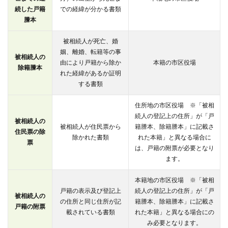
続した戸籍
での経緯が分かる書類
謄本
被相続人が死亡、婚
姻、離婚、転籍等の事
被相続人の
由により戸籍から除か
本籍の市区役場
除籍謄本
れた経緯があるか証明
する書類
住所地の市区役場 ※「被相
続人の登記上の住所」が「戸
被相続人の
被相続人が住民票から
籍謄本、除籍謄本」に記載さ
住民票の除
除かれた書類
れた本籍」と異なる場合に
票
は、戸籍の附票が必要となり
ます。
本籍地の市区役場 ※「被相
戸籍の表示及び登記上
続人の登記上の住所」が「戸
被相続人の
の住所と同じ住所が記
籍謄本、除籍謄本」に記載さ
戸籍の附票
載されている書類
れた本籍」と異なる場合にの
み必要となります。