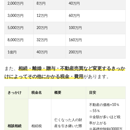
2,000万円
8万円
40万円
3,000万円
12万円
60万円
5,000万円
20万円
100万円
8,000万円
32万円
160万円
1億円
40万円
200万円
また、
相続・離婚・贈与・不動産売買など変更するきっか
け
によってその他にかかる税金・費用
があります。
きっかけ
税金名
概要
目安
不動産の価格×10％
～55％
※金額が多いほど税
亡くなった人の財
率が上がる
相談相続
相続税
産を引き継いだ際
※基礎控除額(3000万