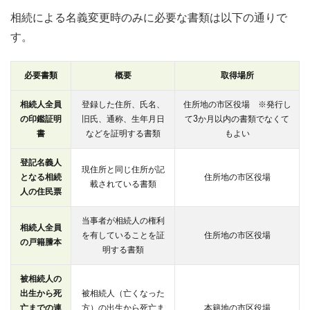
相続による名義変更時のみに必要な書類は以下の通りで
す。
必要書類
概要
取得場所
相続人全員
登録した住所、氏名、
住所地の市区役場 ※発行し
の印鑑証明
旧氏、通称、生年月日
て3か月以内の書類でなくて
書
などを証明する書類
もよい
登記名義人
現住所と同じ住所が記
となる相続
住所地の市区役場
載されている書類
人の住民票
当事者が相続人の権利
相続人全員
を有していることを証
住所地の市区役場
の戸籍謄本
明する書類
被相続人の
出生から死
被相続人（亡くなった
亡までの連
方）の出生から死亡ま
本籍地の市区役場