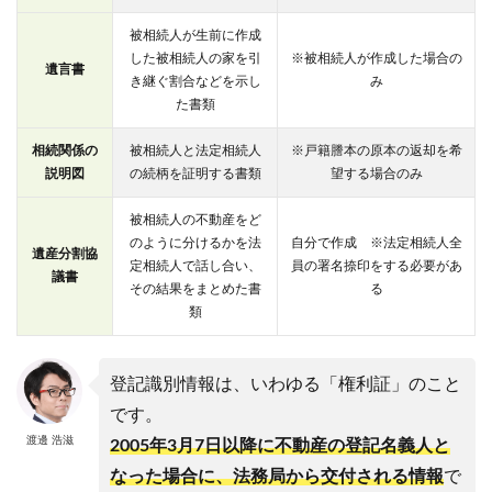
被相続人が生前に作成
した被相続人の家を引
※被相続人が作成した場合の
遺言書
き継ぐ割合などを示し
み
た書類
相続関係の
被相続人と法定相続人
※戸籍謄本の原本の返却を希
説明図
の続柄を証明する書類
望する場合のみ
被相続人の不動産をど
のように分けるかを法
自分で作成 ※法定相続人全
遺産分割協
定相続人で話し合い、
員の署名捺印をする必要があ
議書
その結果をまとめた書
る
類
登記識別情報は、いわゆる「権利証」のこと
です。
渡邊 浩滋
2005年3月7日以降に不動産の登記名義人と
なった場合に、法務局から交付される情報
で