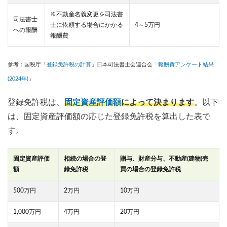
※不動産名義変更を司法書
司法書士
士に依頼する場合にかかる
4～5万円
への報酬
報酬費
参考：国税庁「
登録免許税の計算
」日本司法書士会連合会「
報酬費アンケート結果
(2024年)
」
登録免許税は、
固定資産評価額
によって決まります
。以下
は、固定資産評価額の応じた登録免許税を算出した表で
す。
固定資産評価
相続の場合の登
贈与、財産分与、不動産(建物)売
額
録免許税
買の場合の登録免許税
500万円
2万円
10万円
1,000万円
4万円
20万円