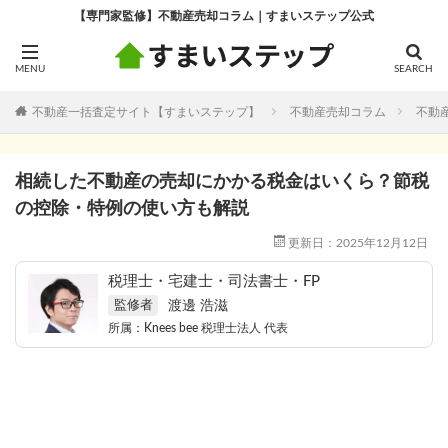
【専門家監修】不動産売却コラム｜すまいステップ公式
不動産一括査定サイト【すまいステップ】
不動産売却コラム
不動
相続した不動産の売却にかかる税金はいくら？節税
の控除・特例の使い方も解説
更新日：2025年12月12日
税理士・宅建士・司法書士・FP
渡邊 浩滋
監修者
所属：
Knees bee 税理士法人
代表