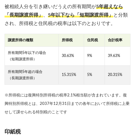
被相続人分を引き継いだうえの所有期間が
5年超えなら
「長期譲渡所得」
、
5年以下なら「短期譲渡所得」
と分類
され、所得税と住民税の税率は以下のとおりです。
譲渡所得の種類
所得税
住民税
合計税率
所有期間5年以下の場合
30.63%
9%
39.63%
（短期譲渡所得）
所有期間5年超の場合
15.315%
5%
20.315%
（長期譲渡所得）
※所得税には復興特別所得税の税率2.1%相当額が含まれています。復
興特別所得税とは、2037年12月31日までの各年において所得税に
上乗
せして課せられる特別税のことです
印紙税