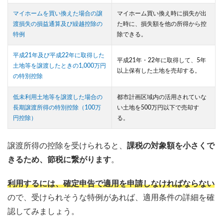
マイホームを買い換えた場合の譲
マイホーム買い換え時に損失が出
渡損失の損益通算及び繰越控除の
た時に、損失額を他の所得から控
特例
除できる。
平成21年及び平成22年に取得した
平成21年・22年に取得して、5年
土地等を譲渡したときの1,000万円
以上保有した土地を売却する。
の特別控除
低未利用土地等を譲渡した場合の
都市計画区域内の活用されていな
長期譲渡所得の特別控除（100万
い土地を500万円以下で売却す
円控除）
る。
譲渡所得の控除を受けられると、
課税の対象額を小さくで
きるため、節税に繋がります
。
利用するには、確定申告で適用を申請しなければならない
ので、受けられそうな特例があれば、適用条件の詳細を確
認してみましょう。