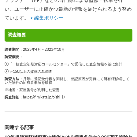
プランナー（FP）などの専門家による監修・執筆を行
い、ユーザーに正確かつ最新の情報を届けられるよう努め
ています。
> 編集ポリシー
調査概要
調査期間
：2023年4月～2023年10月
調査概要
：
①「一括査定初期対応コールセンター」で受信した査定情報を基に集計
②n=150以上の媒体のみ調査
調査方法
：月毎に登記受付帳を閲覧し、登記原因が売買にて所有権移転して
いた物件の所有者事項を取得
※地番・家屋番号が判明した査定
調査詳細
：
https://f-mikata.jp/oishi-1/
関連する記事