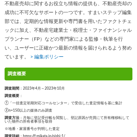
不動産売却に関するお役立ち情報の提供も、不動産売却の
成功に不可欠なサポートの一つです。すまいステップ編集
部では、定期的な情報更新や専門書を用いたファクトチェ
ックに加え、不動産宅建業士・税理士・ファイナンシャル
プランナー（FP）などの専門家による監修・執筆を行
い、ユーザーに正確かつ最新の情報を届けられるよう努め
ています。
> 編集ポリシー
調査概要
調査期間
：2023年4月～2023年10月
調査概要
：
①「一括査定初期対応コールセンター」で受信した査定情報を基に集計
②n=150以上の媒体のみ調査
調査方法
：月毎に登記受付帳を閲覧し、登記原因が売買にて所有権移転して
いた物件の所有者事項を取得
※地番・家屋番号が判明した査定
調査詳細
：
https://f-mikata.jp/oishi-1/