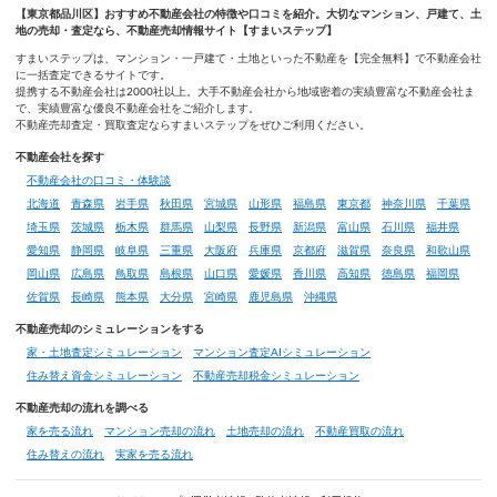
【東京都品川区】おすすめ不動産会社の特徴や口コミを紹介。大切なマンション、戸建て、土
地の売却・査定なら、不動産売却情報サイト【すまいステップ】
すまいステップは、マンション・一戸建て・土地といった不動産を【完全無料】で不動産会社
に一括査定できるサイトです。
提携する不動産会社は2000社以上。大手不動産会社から地域密着の実績豊富な不動産会社ま
で、実績豊富な優良不動産会社をご紹介します。
不動産売却査定・買取査定ならすまいステップをぜひご利用ください。
不動産会社を探す
不動産会社の口コミ・体験談
北海道
青森県
岩手県
秋田県
宮城県
山形県
福島県
東京都
神奈川県
千葉県
埼玉県
茨城県
栃木県
群馬県
山梨県
長野県
新潟県
富山県
石川県
福井県
愛知県
静岡県
岐阜県
三重県
大阪府
兵庫県
京都府
滋賀県
奈良県
和歌山県
岡山県
広島県
鳥取県
島根県
山口県
愛媛県
香川県
高知県
徳島県
福岡県
佐賀県
長崎県
熊本県
大分県
宮崎県
鹿児島県
沖縄県
不動産売却のシミュレーションをする
家・土地査定シミュレーション
マンション査定AIシミュレーション
住み替え資金シミュレーション
不動産売却税金シミュレーション
不動産売却の流れを調べる
家を売る流れ
マンション売却の流れ
土地売却の流れ
不動産買取の流れ
住み替えの流れ
実家を売る流れ