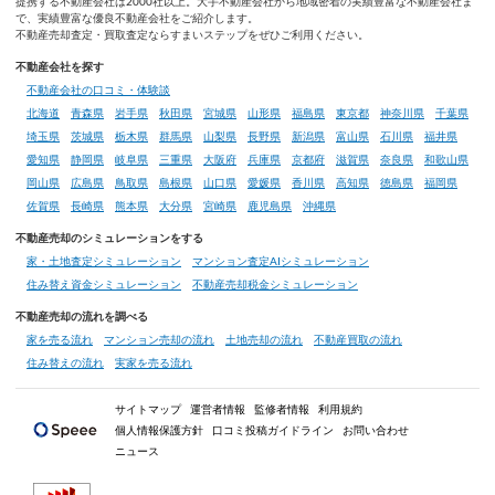
提携する不動産会社は2000社以上。大手不動産会社から地域密着の実績豊富な不動産会社ま
で、実績豊富な優良不動産会社をご紹介します。
不動産売却査定・買取査定ならすまいステップをぜひご利用ください。
不動産会社を探す
不動産会社の口コミ・体験談
北海道
青森県
岩手県
秋田県
宮城県
山形県
福島県
東京都
神奈川県
千葉県
埼玉県
茨城県
栃木県
群馬県
山梨県
長野県
新潟県
富山県
石川県
福井県
愛知県
静岡県
岐阜県
三重県
大阪府
兵庫県
京都府
滋賀県
奈良県
和歌山県
岡山県
広島県
鳥取県
島根県
山口県
愛媛県
香川県
高知県
徳島県
福岡県
佐賀県
長崎県
熊本県
大分県
宮崎県
鹿児島県
沖縄県
不動産売却のシミュレーションをする
家・土地査定シミュレーション
マンション査定AIシミュレーション
住み替え資金シミュレーション
不動産売却税金シミュレーション
不動産売却の流れを調べる
家を売る流れ
マンション売却の流れ
土地売却の流れ
不動産買取の流れ
住み替えの流れ
実家を売る流れ
サイトマップ
運営者情報
監修者情報
利用規約
個人情報保護方針
口コミ投稿ガイドライン
お問い合わせ
ニュース