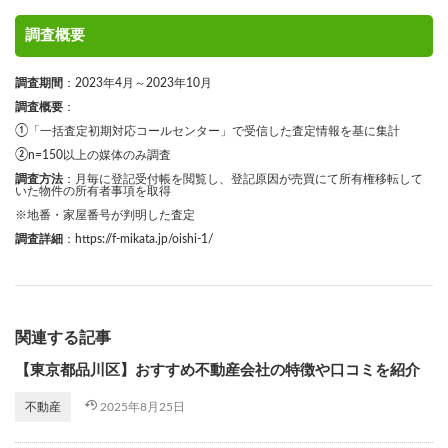
調査概要
調査期間
：2023年4月～2023年10月
調査概要
：
①「一括査定初期対応コールセンター」で受信した査定情報を基に集計
②n=150以上の媒体のみ調査
調査方法
：月毎に登記受付帳を閲覧し、登記原因が売買にて所有権移転して
いた物件の所有者事項を取得
※地番・家屋番号が判明した査定
調査詳細
：
https://f-mikata.jp/oishi-1/
関連する記事
【東京都品川区】おすすめ不動産会社の特徴や口コミを紹介
2025年8月25日
不動産