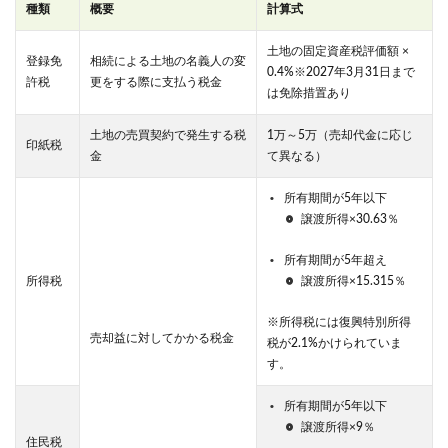
種類
概要
計算式
土地の固定資産税評価額 ×
登録免
相続による土地の名義人の変
0.4%※2027年3月31日まで
許税
更をする際に支払う税金
は免除措置あり
土地の売買契約で発生する税
1万～5万（売却代金に応じ
印紙税
金
て異なる）
所有期間が5年以下
譲渡所得×30.63％
所有期間が5年超え
所得税
譲渡所得×15.315％
※所得税には復興特別所得
売却益に対してかかる税金
税が2.1%かけられていま
す。
所有期間が5年以下
譲渡所得×9％
住民税