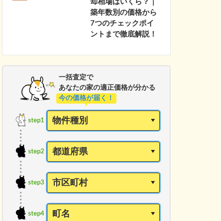
却相場はいくら？｜
築年数別の価格から
7つのチェックポイ
ントまで徹底解説！
一括査定で
あなたの家の適正価格が分かる
今の価格が届く！
step1
step2
step3
step4