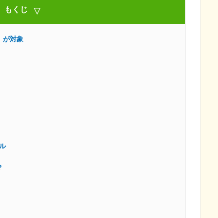
もくじ
」が対象
ル
？