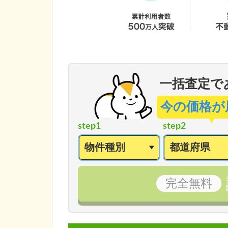
一括査定で
今の価格が
step1
step2
完全
無料