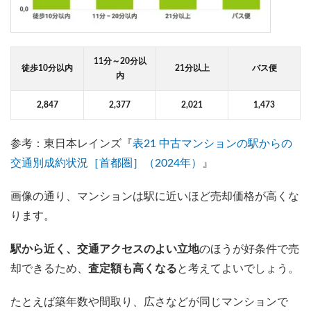
11分～20分以
徒歩10分以内
21分以上
バス便
内
2,847
2,377
2,021
1,473
参考：東日本レインズ『
表21 中古マンションの駅からの
交通別成約状況［首都圏］（2024年）
』
画像の通り、マンションは駅に近いほど売却価格が高くな
ります。
駅から近く、交通アクセスのよい立地
のほうが好条件で売
却できるため、
査定額も高くなる
と考えてよいでしょう。
たとえば築年数や間取り、広さなどが同じマンションで