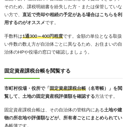
そのため、課税明細書を紛失した方・または保管していな
い方で、
直近で売却や相続の予定がある場合はこちらを利
用するのがオススメ
です。
手数料は
1通300～400円程度
です。金額の単位となる取扱
い件数の数え方が自治体ごとに異なるため、お住まいの自
治体のHPや役場の窓口で確認しましょう。
固定資産課税台帳を閲覧する
市町村役場・役所で「
固定資産課税台帳
（名寄帳）」を閲
覧して、土地の固定資産税評価額を確認する
方法です。
固定資産課税台帳は、その自治体の管轄内にある
土地や建
物の所在地や評価額などが、所有者ごとにまとめられてい
る
帳簿です。