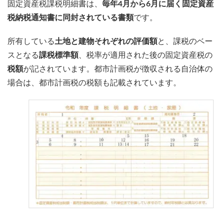
固定資産税課税明細書は、
毎年4月から6月に届く固定資産
税納税通知書に同封されている書類
です。
所有している
土地と建物それぞれの評価額
と、課税のベー
スとなる
課税標準額
、税率が適用された後の固定資産税の
税額
が記されています。都市計画税が徴収される自治体の
場合は、都市計画税の税額も記載されています。