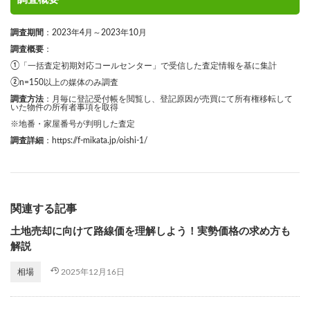
調査期間
：2023年4月～2023年10月
調査概要
：
①「一括査定初期対応コールセンター」で受信した査定情報を基に集計
②n=150以上の媒体のみ調査
調査方法
：月毎に登記受付帳を閲覧し、登記原因が売買にて所有権移転して
いた物件の所有者事項を取得
※地番・家屋番号が判明した査定
調査詳細
：
https://f-mikata.jp/oishi-1/
関連する記事
土地売却に向けて路線価を理解しよう！実勢価格の求め方も
解説
2025年12月16日
相場