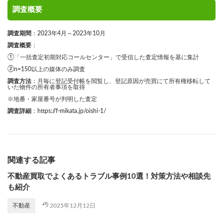
調査概要
調査期間
：2023年4月～2023年10月
調査概要
：
①「一括査定初期対応コールセンター」で受信した査定情報を基に集計
②n=150以上の媒体のみ調査
調査方法
：月毎に登記受付帳を閲覧し、登記原因が売買にて所有権移転して
いた物件の所有者事項を取得
※地番・家屋番号が判明した査定
調査詳細
：
https://f-mikata.jp/oishi-1/
関連する記事
不動産買取でよくあるトラブル事例10選！対策方法や相談先
も紹介
2025年12月12日
不動産