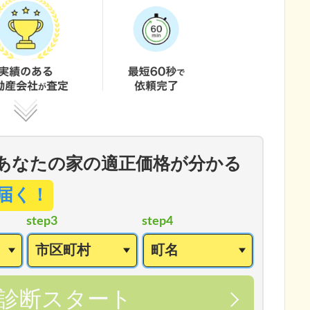
あなたの家の適正価格が分かる
届く！
step3
step4
診断スタート