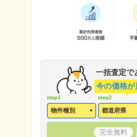
一括査定で
今の価格が
step1
step2
完全
無料