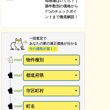
却相場はいくら？｜
築年数別の価格から
7つのチェックポイ
ントまで徹底解説！
一括査定で
あなたの家の適正価格が分かる
今の価格が届く！
step1
step2
step3
step4