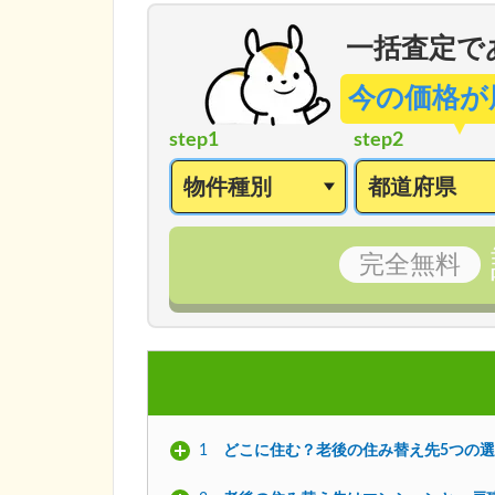
一括査定で
今の価格が
step1
step2
完全
無料
1
どこに住む？老後の住み替え先5つの