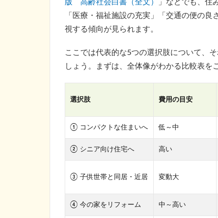
版 高齢社会白書（全文）
」などでも、住
「医療・福祉施設の充実」「交通の便の良
視する傾向が見られます。
ここでは代表的な5つの選択肢について、
しょう。まずは、全体像がわかる比較表を
選択肢
費用の目安
① コンパクトな住まいへ
低～中
② シニア向け住宅へ
高い
③ 子供世帯と同居・近居
変動大
④ 今の家をリフォーム
中～高い