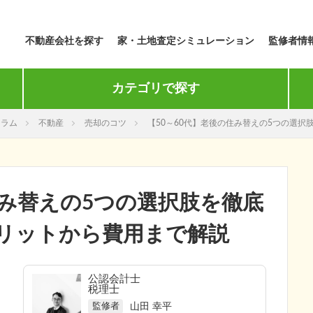
不動産会社を探す
家・土地査定シミュレーション
監修者情
カテゴリで探す
コラム
不動産
売却のコツ
【50～60代】老後の住み替えの5つの選
住み替えの5つの選択肢を徹底
リットから費用まで解説
公認会計士
税理士
山田 幸平
監修者