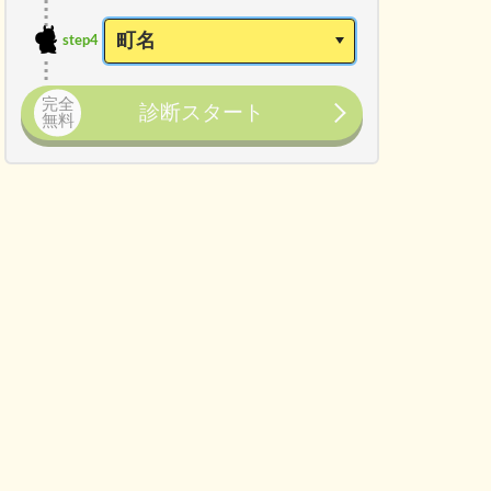
step4
完全
診断スタート
無料
こんな方におすすめ
し代など）がかかる
家の維持管理や掃除が負担にな
がかかる場合がある
使っていない部屋を持て余し
る必要がある
今の家を売却した資金で、老後の生活にゆ