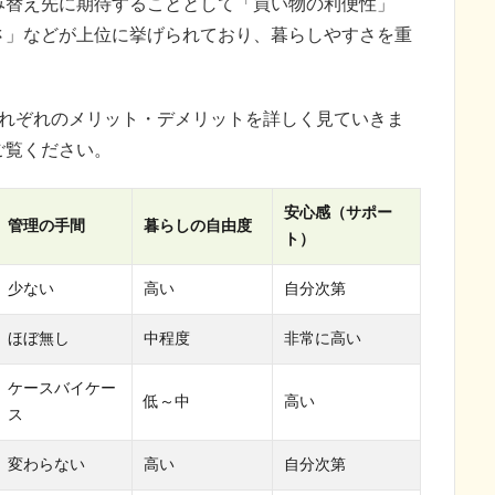
み替え先に期待することとして「買い物の利便性」
さ」などが上位に挙げられており、暮らしやすさを重
それぞれのメリット・デメリットを詳しく見ていきま
ご覧ください。
安心感（サポー
管理の手間
暮らしの自由度
ト）
少ない
高い
自分次第
ほぼ無し
中程度
非常に高い
ケースバイケー
低～中
高い
ス
変わらない
高い
自分次第