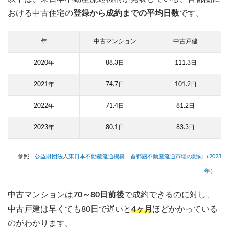
おける中古住宅の
登録から成約までの平均日数
です。
年
中古マンション
中古戸建
2020年
88.3日
111.3日
2021年
74.7日
101.2日
2022年
71.4日
81.2日
2023年
80.1日
83.3日
参照：
公益財団法人東日本不動産流通機構「首都圏不動産流通市場の動向（2023
年）」
中古マンションは
70～80日前後
で成約できるのに対し、
中古戸建は早くても80日で遅いと
4ヶ月
ほどかかっている
のがわかります。