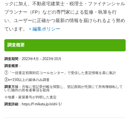
ックに加え、不動産宅建業士・税理士・ファイナンシャル
プランナー（FP）などの専門家による監修・執筆を行
い、ユーザーに正確かつ最新の情報を届けられるよう努め
ています。
> 編集ポリシー
調査概要
調査期間
：2023年4月～2023年10月
調査概要
：
①「一括査定初期対応コールセンター」で受信した査定情報を基に集計
②n=150以上の媒体のみ調査
調査方法
：月毎に登記受付帳を閲覧し、登記原因が売買にて所有権移転して
いた物件の所有者事項を取得
※地番・家屋番号が判明した査定
調査詳細
：
https://f-mikata.jp/oishi-1/