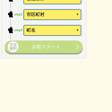
step3
step4
完全
診断スタート
無料