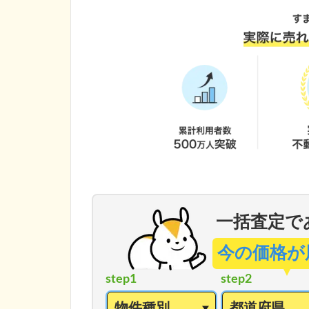
一括査定で
今の価格が
step1
step2