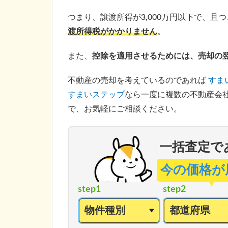
つまり、譲渡所得が3,000万円以下で、
渡所得税がかかりません
。
また、
控除を適用させるためには、売却の
不動産の売却を考えているのであれば
すま
すまいステップ
なら一度に複数の不動産会
で、お気軽にご相談ください。
一括査定で
今の価格が
step1
step2