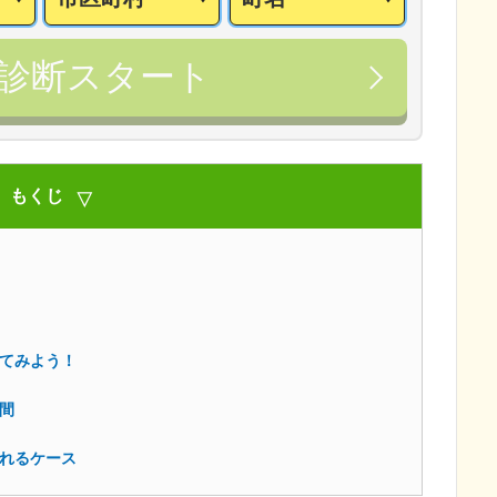
診断スタート
もくじ
してみよう！
期間
されるケース