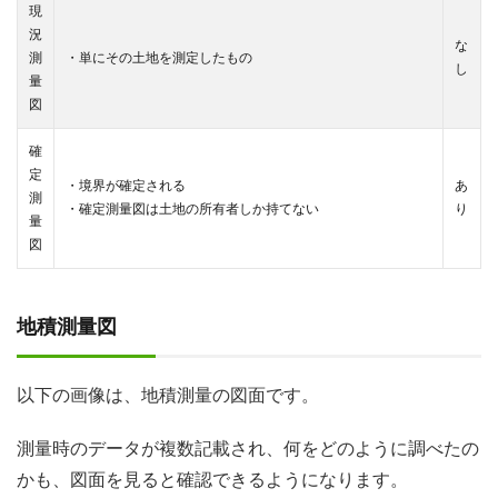
現
況
な
測
・単にその土地を測定したもの
し
量
図
確
定
・境界が確定される
あ
測
・確定測量図は土地の所有者しか持てない
り
量
図
地積測量図
以下の画像は、地積測量の図面です。
測量時のデータが複数記載され、何をどのように調べたの
かも、図面を見ると確認できるようになります。