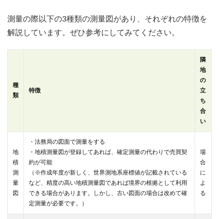
測量の際以下の3種類の測量図があり、それぞれの特徴を
解説しています。ぜひ参考にしてみてください。
隣
地
の
種
特徴
立
類
ち
合
い
・法務局の図面で測量をする
地
・地積測量図が登録してあれば、確定測量の代わりで売買契
場
積
約が可能
合
測
（※作成年度が新しく、世界測地系座標値が記載されている
に
量
など、精度の高い地積測量図であれば境界の根拠として利用
よ
図
できる場合があります。しかし、古い図面の場合は改めて確
る
定測量が必要です。）