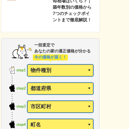
却相場はいくら？｜
築年数別の価格から
7つのチェックポイ
ントまで徹底解説！
一括査定で
あなたの家の適正価格が分かる
今の価格が届く！
step1
step2
step3
step4