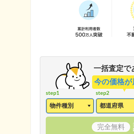
一括査定で
今の価格が
step1
step2
完全
無料